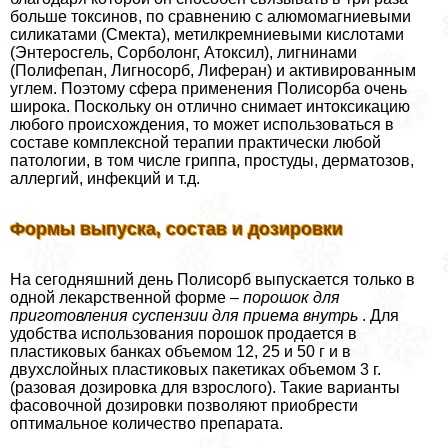
больше токсинов, по сравнению с алюмомагниевыми
силикатами (Смекта), метилкремниевыми кислотами
(Энтеросгель, Сорболонг, Атоксил), лигнинами
(Полифепан, Лигносорб, Лиферан) и активированным
углем. Поэтому сфера применения Полисорба очень
широка. Поскольку он отлично снимает интоксикацию
любого происхождения, то может использоваться в
составе комплексной терапии пpaктически любой
патологии, в том числе гриппа, простуды, дерматозов,
аллергий, инфекций и т.д.
Формы выпуска, состав и дозировки
На сегодняшний день Полисорб выпускается только в
одной лекарственной форме –
порошок для
приготовления суспензии для приема внутрь
. Для
удобства использования порошок продается в
пластиковых банках объемом 12, 25 и 50 г и в
двухслойных пластиковых пакетиках объемом 3 г.
(разовая дозировка для взрослого). Такие варианты
фасовочной дозировки позволяют приобрести
оптимальное количество препарата.