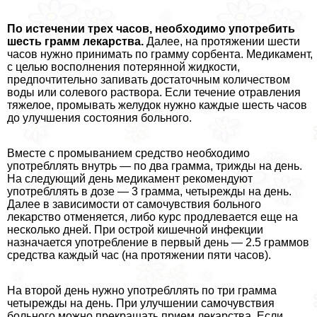
По истечении трех часов, необходимо употребить
шесть грамм лекарства.
Далее, на протяжении шести
часов нужно принимать по грамму сорбента. Медикамент,
с целью восполнения потерянной жидкости,
предпочтительно запивать достаточным количеством
воды или солевого раствора. Если течение отравления
тяжелое, промывать желудок нужно каждые шесть часов
до улучшения состояния больного.
Вместе с промыванием средство необходимо
употрeбллять внутрь — по два грамма, трижды на день.
На следующий день медикамент рекомендуют
употрeбллять в дозе — 3 грамма, четырежды на день.
Далее в зависимости от самочувствия больного
лекарство отменяется, либо курс продлевается еще на
несколько дней. При острой кишечной инфекции
назначается употрeбление в первый день — 2.5 граммов
средства каждый час (на протяжении пяти часов).
На второй день нужно употрeбллять по три грамма
четырежды на день. При улучшении самочувствия
больного можно прекращать прием лекарства. Если