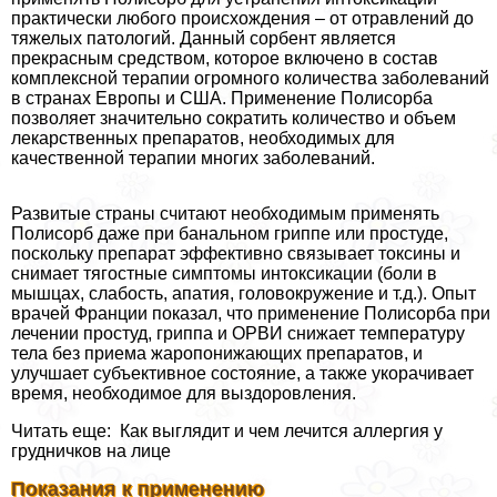
пpaктически любого происхождения – от отравлений до
тяжелых патологий. Данный сорбент является
прекрасным средством, которое включено в состав
комплексной терапии огромного количества заболеваний
в странах Европы и США. Применение Полисорба
позволяет значительно сократить количество и объем
лекарственных препаратов, необходимых для
качественной терапии многих заболеваний.
Развитые страны считают необходимым применять
Полисорб даже при бaнaльном гриппе или простуде,
поскольку препарат эффективно связывает токсины и
снимает тягостные симптомы интоксикации (боли в
мышцах, слабость, апатия, головокружение и т.д.). Опыт
врачей Франции показал, что применение Полисорба при
лечении простуд, гриппа и ОРВИ снижает температуру
тела без приема жаропонижающих препаратов, и
улучшает субъективное состояние, а также укорачивает
время, необходимое для выздоровления.
Читать еще: Как выглядит и чем лечится аллергия у
грудничков на лице
Показания к применению