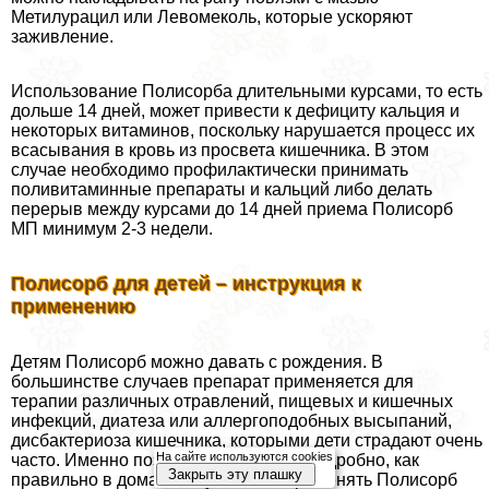
Метилурацил или Левомеколь, которые ускоряют
заживление.
Использование Полисорба длительными курсами, то есть
дольше 14 дней, может привести к дефициту кальция и
некоторых витаминов, поскольку нарушается процесс их
всасывания в кровь из просвета кишечника. В этом
случае необходимо профилактически принимать
поливитаминные препараты и кальций либо делать
перерыв между курсами до 14 дней приема Полисорб
МП минимум 2-3 недели.
Полисорб для детей – инструкция к
применению
Детям Полисорб можно давать с рождения. В
большинстве случаев препарат применяется для
терапии различных отравлений, пищевых и кишечных
инфекций, диатеза или аллергоподобных высыпаний,
дисбактериоза кишечника, которыми дети страдают очень
На сайте используются cookies
часто. Именно поэтому рассмотрим подробно, как
Закрыть эту плашку
правильно в домашних условиях применять Полисорб