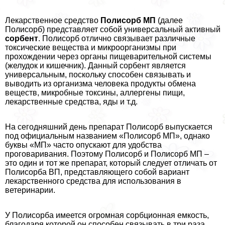
Лекарственное средство
Полисорб МП
(далее
Полисорб) представляет собой универсальный активный
сорбент
. Полисорб отлично связывает различные
токсические вещества и микроорганизмы при
прохождении через органы пищеварительной системы
(желудок и кишечник). Данный сорбент является
универсальным, поскольку способен связывать и
выводить из организма человека продукты обмена
веществ, микробные токсины, аллергены пищи,
лекарственные средства, яды и т.д.
На сегодняшний день препарат Полисорб выпускается
под официальным названием «Полисорб МП», однако
буквы «МП» часто опускают для удобства
проговаривания. Поэтому Полисорб и Полисорб МП –
это один и тот же препарат, который следует отличать от
Полисорба ВП, представляющего собой вариант
лекарственного средства для использования в
ветеринарии.
У Полисорба имеется огромная сорбционная емкость,
благодаря которой он способен связывать в три раза