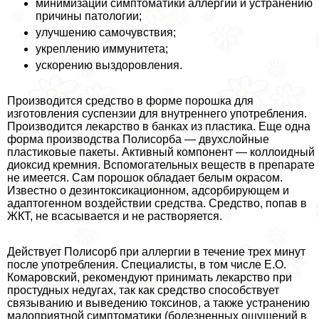
минимизации симптоматики аллергии и устранению
причины патологии;
улучшению самочувствия;
укреплению иммунитета;
ускорению выздоровления.
Производится средство в форме порошка для
изготовления суспензии для внутреннего употрeбления.
Производится лекарство в банках из пластика. Еще одна
форма производства Полисорба — двухслойные
пластиковые пакеты. Активный компонент — коллоидный
диоксид кремния. Вспомогательных веществ в препарате
не имеется. Сам порошок обладает белым окрасом.
Известно о дезинтоксикационном, адсорбирующем и
адаптогенном воздействии средства. Средство, попав в
ЖКТ, не всасывается и не растворяется.
Действует Полисорб при аллергии в течение трех минут
после употрeбления. Специалисты, в том числе Е.О.
Комаровский, рекомендуют принимать лекарство при
простудных недугах, так как средство способствует
связыванию и выведению токсинов, а также устранению
малоприятной симптоматики (болезненных ощущений в