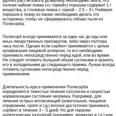
удобно рассчитывать дозировку, необходимо знать, что
полная чайная ложка («с горкой») порошка содержит 1 г
вещества, а столовая ложка с горкой – 2,5 – 3 г. Набирая
порошок в ложку из банки, необходимо делать это
осторожно, чтобы не сформировать облако пыли из
Полисорба.
Полисорб всегда принимается за один час до еды или
иных лекарственных препаратов, либо через полтора
часа после. Однако если сорбент принимается с целью
купирования пищевой аллергии, то его необходимо
принимать непосредственно перед едой, или во время.
Не следует готовить большой объем суспензии и хранить
его в холодильнике до следующего приема. Лучше всегда
готовить суспензию непосредственно перед
применением.
Длительность курса применения Полисорба
определяется тяжестью течения патологии и скоростью
нормализации состояния человека. Например, для
лечения острых интоксикаций (алкогольное, пищевое
отравление, грипп и т.д.) вполне достаточно принимать
сорбент в течение 3 – 5 дней. Но для терапии
аллергических патологий (например, дерматит и т.д.) или