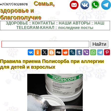
Семья,
+7(977)9328978
здоровье и
благополучие
ЗДОРОВЬЕ
::
КОНТАКТЫ
::
НАШИ АВТОРЫ
::
НАШ
TELEGRAM-КАНАЛ
::
последние посты
Правила приема Полисорба при аллергии
для детей и взрослых