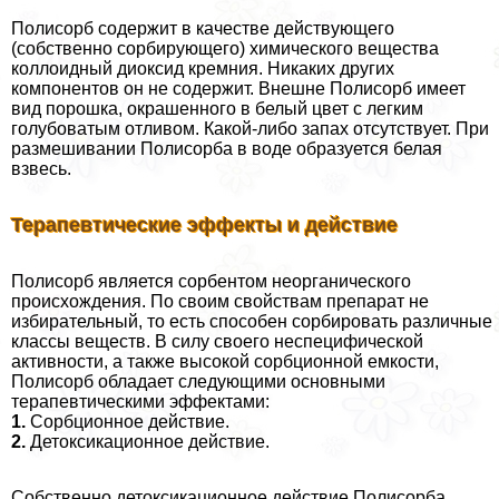
Полисорб содержит в качестве действующего
(собственно сорбирующего) химического вещества
коллоидный диоксид кремния. Никаких других
компонентов он не содержит. Внешне Полисорб имеет
вид порошка, окрашенного в белый цвет с легким
гoлyбоватым отливом. Какой-либо запах отсутствует. При
размешивании Полисорба в воде образуется белая
взвесь.
Терапевтические эффекты и действие
Полисорб является сорбентом неорганического
происхождения. По своим свойствам препарат не
избирательный, то есть способен сорбировать различные
классы веществ. В силу своего неспецифической
активности, а также высокой сорбционной емкости,
Полисорб обладает следующими основными
терапевтическими эффектами:
1.
Сорбционное действие.
2.
Детоксикационное действие.
Собственно детоксикационное действие Полисорба