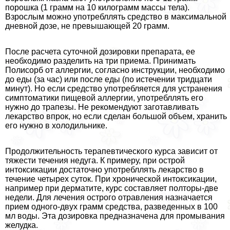
порошка (1 грамм на 10 килограмм массы тела).
Взрослым можно употрeбллять средство в максимальной
дневной дозе, не превышающей 20 грамм.
После расчета суточной дозировки препарата, ее
необходимо разделить на три приема. Принимать
Полисорб от аллергии, согласно инструкции, необходимо
до еды (за час) или после еды (по истечении тридцати
минут). Но если средство употрeбляется для устранения
симптоматики пищевой аллергии, употрeбллять его
нужно до трапезы. Не рекомендуют заготавливать
лекарство впрок, но если сделан большой объем, хранить
его нужно в холодильнике.
Продолжительность терапевтического курса зависит от
тяжести течения недуга. К примеру, при острой
интоксикации достаточно употрeбллять лекарство в
течение четырех суток. При хронической интоксикации,
например при дерматите, курс составляет полторы-две
недели. Для лечения острого отравления назначается
прием одного-двух грамм средства, разведенных в 100
мл воды. Эта дозировка предназначена для промывания
желудка.