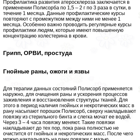
Профилактика развития атеросклероза заключается в
применении Полисорба по 1,5 – 2 г по 3 раза в сутки, в
течение 1 месяца. Данные профилактические курсы
повторяют с промежутком между ними не менее 1
месяца. Особенно важно проводить регулярные курсы
профилактики людям, которые имеют повышенную
концентрацию холестерина в крови.
Грипп, ОРВИ, простуда
Гнойные раны, ожоги и язвы
Для терапии данных состояний Полисорб применяется
наружно, для очищения раны и ускорения процессов
заживления и восстановления структуры тканей. Для
этого в период наличия гнойных и некротических масс в
рану насыпают порошок Полисорб, сверху накладывают
повязку из стерильного бинта и слегка мочат ее водой.
Через 3 – 4 часа повязку меняют. Такие повязки
накладывают до тех пор, пока рана полностью не
очистится от гнойных и некротических масс. После чего
можно накладывать на рану повязки с мазью