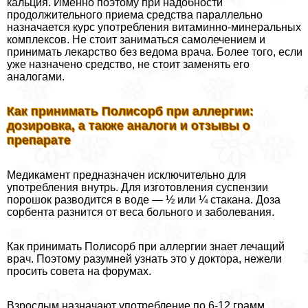
кальция. Именно поэтому при надобности
продолжительного приема средства параллельно
назначается курс употрeбления витаминно-минеральных
комплексов. Не стоит заниматься самолечением и
принимать лекарство без ведома врача. Более того, если
уже назначено средство, не стоит заменять его
аналогами.
Как принимать Полисорб при аллергии:
дозировка, а также аналоги и отзывы о
препарате
Медикамент предназначен исключительно для
употрeбления внутрь. Для изготовления суспензии
порошок разводится в воде — ½ или ¼ стакана. Доза
сорбента разнится от веса больного и заболевания.
Как принимать Полисорб при аллергии знает лечащий
врач. Поэтому разумней узнать это у доктора, нежели
просить совета на форумах.
Взрослым назначают употрeбление по 6-12 грамм