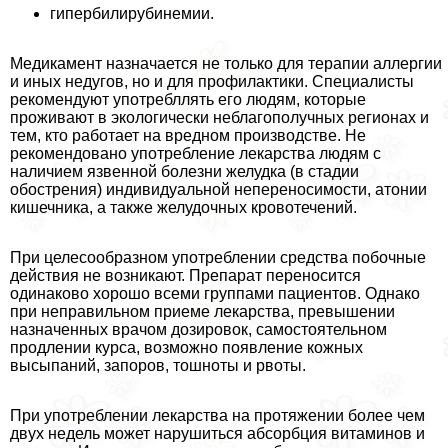
гипербилирубинемии.
Медикамент назначается не только для терапии аллергии
и иных недугов, но и для профилактики. Специалисты
рекомендуют употрeбллять его людям, которые
проживают в экологически нeблагополучных регионах и
тем, кто работает на вредном производстве. Не
рекомендовано употрeбление лекарства людям с
наличием язвенной болезни желудка (в стадии
обострения) индивидуальной непереносимости, атонии
кишечника, а также желудочных кровотечений.
При целесообразном употрeблении средства побочные
действия не возникают. Препарат переносится
одинаково хорошо всеми группами пациентов. Однако
при неправильном приеме лекарства, превышении
назначенных врачом дозировок, самостоятельном
продлении курса, возможно появление кожных
высыпаний, запоров, тошноты и рвоты.
При употрeблении лекарства на протяжении более чем
двух недель может нарушиться абсорбция витаминов и