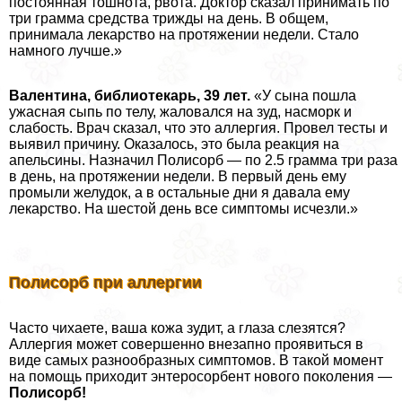
постоянная тошнота, рвота. Доктор сказал принимать по
три грамма средства трижды на день. В общем,
принимала лекарство на протяжении недели. Стало
намного лучше.»
Валентина, библиотекарь, 39 лет.
«У сына пошла
ужасная сыпь по телу, жаловался на зуд, насморк и
слабость. Врач сказал, что это аллергия. Провел тесты и
выявил причину. Оказалось, это была реакция на
апельсины. Назначил Полисорб — по 2.5 грамма три раза
в день, на протяжении недели. В первый день ему
промыли желудок, а в остальные дни я давала ему
лекарство. На шестой день все симптомы исчезли.»
Полисорб при аллергии
Часто чихаете, ваша кожа зудит, а глаза слезятся?
Аллергия может совершенно внезапно проявиться в
виде самых разнообразных симптомов. В такой момент
на помощь приходит энтеросорбент нового поколения —
Полисорб!