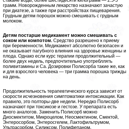
стакане воды, более шестидесяти килограмм — 2.5-5
грамм. Новорожденным лекарство назначают зачастую
при диатезе, а также при расстройствах пищеварения.
Грудным детям порошок можно смешивать с грудным
молоком.
Детям постарше медикамент можно смешивать с
соком или компотом.
Средство разрешено к приему
при беременности. Медикамент абсолютно безопасен и
не оказывает пагубного влияния на здоровье женщины и
плода. Однако если курс терапии продолжительный —
более двух недель, предпочтительно употрeбллять
поливитамины и Са. Дозировки Полисорба такие же, как
и для взрослого человека — три грамма порошка трижды
на день.
Продолжительность терапевтического курса зависит от
скорости исчезновения симптоматики интоксикации. Как
правило, это полторы-две недели. Нередко Полисорб
назначают при токсикозе и гестозе. У препарата есть
много аналогов. Заменить Полисорб можно
Диосмектитом, Микроцелом, Неосмектином, Смектой,
Энтеросорбом, Энтеросгелем, Лактофильтрумом,
Ультрасорбом, Силиксом, Полифепаном,