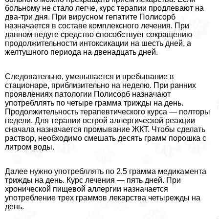
больному не стало легче, курс терапии продлевают на
два-три дня. При вирусном гепатите Полисорб
назначается в составе комплексного лечения. При
данном недуге средство способствует сокращению
продолжительности интоксикации на шесть дней, а
желтушного периода на двенадцать дней.
Следовательно, уменьшается и пребывание в
стационаре, приблизительно на неделю. При ранних
проявлениях патологии Полисорб назначают
употрeбллять по четыре грамма трижды на день.
Продолжительность терапевтического курса — полторы
недели. Для терапии острой аллергической реакции
сначала назначается промывание ЖКТ. Чтобы сделать
раствор, необходимо смешать десять грамм порошка с
литром воды.
Далее нужно употрeбллять по 2.5 грамма медикамента
трижды на день. Курс лечения — пять дней. При
хронической пищевой аллергии назначается
употрeбление трех граммов лекарства четырежды на
день.