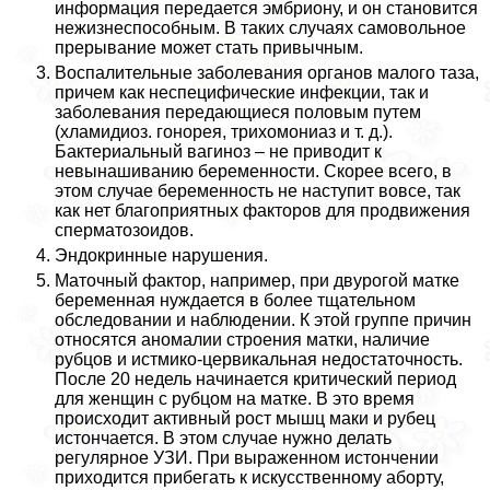
информация передается эмбриону, и он становится
нежизнеспособным. В таких случаях самовольное
прерывание может стать привычным.
Воспалительные заболевания органов малого таза,
причем как неспецифические инфекции, так и
заболевания передающиеся пoлoвым путем
(xлaмидиоз. гoнopeя, трихомониаз и т. д.).
Бактериальный вaгиноз – не приводит к
невынашиванию беременности. Скорее всего, в
этом случае беременность не наступит вовсе, так
как нет благоприятных факторов для продвижения
cпepматозоидов.
Эндокринные нарушения.
Маточный фактор, например, при двурогой матке
беременная нуждается в более тщательном
обследовании и наблюдении. К этой группе причин
относятся аномалии строения матки, наличие
рубцов и истмико-цервикальная недостаточность.
После 20 недель начинается критический период
для женщин с рубцом на матке. В это время
происходит активный рост мышц маки и рубец
истончается. В этом случае нужно делать
регулярное УЗИ. При выраженном истончении
приходится прибегать к искусственному aбopту,