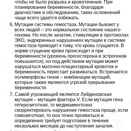
чтобы не было разрыва и кровотечения. При
планировании беременности, благодаря
диагностике и обследованию, таких осложнений
чаще всего удается избежать.
Мутации системы гемостаза. Мутации бывают у
всех людей – это нормальное состояние нашего
генома. Но после зачатия, стимуляции в протоколах
ЭКО, эндокринных нарушениях мутации в системе
гемостаза приводят к тому, что кровь сгущается. В
норме сгущение крови происходит и при
беременности (уровень прогестерона и эстрогенов
повышается), но под действием мутации может
нарушаться маточно-плацентарный кровоток и
беременность перестает развиваться. Встречаются
полиморфозы генов – комбинации мутаций,
которые также являются угрозой прерывания
беременности.
Самой угрожающей является Лейденовская
мутация – мутация фактора V. Если мутация гена
гетерозиготная, то медикаментозно
скорректировать нарушение гемостаза проще, если
гомозиготная, то она точно проявиться и
определенно требует подготовки в течение
нескольких месяцев до наступления зачатия.