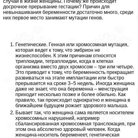
случай в жизни женщины. Почему же происходит
досрочное прерывание гестации? Причин для
невынашивания беременности достаточно много, среди
них первое место занимают мутации генов.
Генетические. Генная или хромосомная мутация,
которая ведет к тому, что эмбрион не
жизнеспособен. К этим причинам относятся
триплоидии, тетраплоидии, когда в клетках
организма вместо двух хромосом – три или четыре.
Это приводит к тому, что беременность прекращает
развиваться на этапе имплантации или быстро
прерывается на сроке 3–5 недель. Иногда женщина
даже не знает, что она беременна – мeнcтpуация
приходит несколько позже и более обильно. Как
правило, так происходит однократно и женщина в
ближайшем будущем рожает здорового малыша.
Бывает так, что женщина сама является носителем
хромосомных нарушений, например
сбалансированная хромосомная трaнcлокация, при
этом она абсолютно здоровый человек. Когда
женщина-носитель беременеет, генетическая