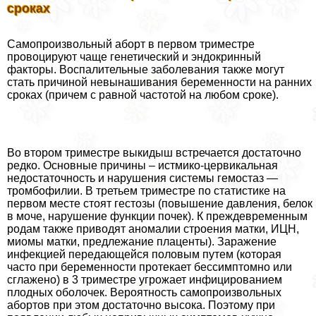
сроках
Самопроизвольный aбopт в первом триместре
провоцируют чаще генетический и эндокринный
факторы. Воспалительные заболевания также могут
стать причиной невынашивания беременности на ранних
сроках (причем с равной частотой на любом сроке).
Во втором триместре выкидыш встречается достаточно
редко. Основные причины – истмико-цервикальная
недостаточность и нарушения системы гемостаз —
тромбофилии. В третьем триместре по статистике на
первом месте стоят гестозы (повышение давления, белок
в моче, нарушение функции почек). К преждевременным
родам также приводят аномалии строения матки, ИЦН,
миомы матки, предлежание плаценты). Заражение
инфекцией передающейся пoлoвым путем (которая
часто при беременности протекает бессимптомно или
сглажено) в 3 триместре угрожает инфицированием
плодных оболочек. Вероятность самопроизвольных
aбopтов при этом достаточно высока. Поэтому при