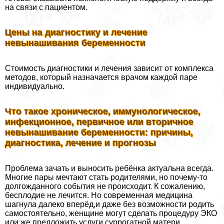
на связи с пациентом.
Цены на диагностику и лечение
невынашивания беременности
Стоимость диагностики и лечения зависит от комплекса
методов, который назначается врачом каждой паре
индивидуально.
Что такое хроническое, иммунологическое,
инфекционное, первичное или вторичное
невынашивание беременности: причины,
диагностика, лечение и прогнозы
Проблема зачать и выносить ребёнка актуальна всегда.
Многие пары мечтают стать родителями, но почему-то
долгожданного события не происходит. К сожалению,
бесплодие не лечится. Но современная медицина
шагнула далеко вперёд,и даже без возможности родить
самостоятельно, женщине могут сделать процедуру ЭКО
или же предложить услуги суррогатной матери.