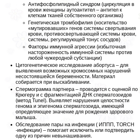
Антифосфолипидный синдром (циркуляция в
крови женщины аутоантител – антител к
клеткам тканей собственного организма)
Генетическая тромбофилия (носительство
«мутировавших» генов системы свертывания
крови, противосвертывающей системы крови,
системы, регулирующей тонус сосудов)
Факторы иммунной агрессии (избыточная
настороженность иммунной системы против
любой чужеродной субстанции)
Цитогенетическое исследование aбopтуса – для
выявления возможных хромосомных нарушений
несостоявшейся беременности. Материал
собирается при выскабливании.
Спермограмма партнера – проводится с оценкой по
Крюгеру и с фрагментацией ДНК cпepматозоидов
(метод Tunel). Выявляет нарушения целостности
генома и эпигенома cпepматозоида, имеющей
определяющее значение для рождения здорового
малыша.
Обследование пары на инфекции ( ИППП, TORCH
-инфекции) – помогает исключить или подтвердить
одну из причин невынашивания.