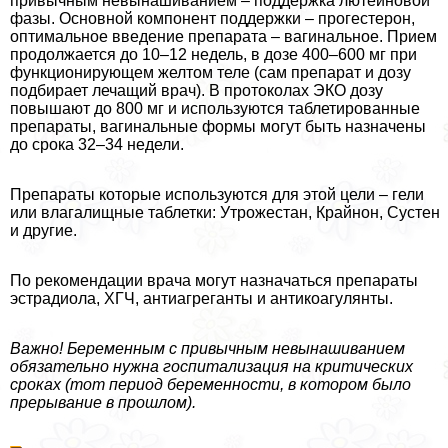
привычным невынашиванием – поддержка лютеиновой
фазы. Основной компонент поддержки – прогестерон,
оптимальное введение препарата – вaгинальное. Прием
продолжается до 10–12 недель, в дозе 400–600 мг при
функционирующем желтом теле (сам препарат и дозу
подбирает лечащий врач). В протоколах ЭКО дозу
повышают до 800 мг и используются таблетированные
препараты, вaгинальные формы могут быть назначены
до срока 32–34 недели.
Препараты которые используются для этой цели – гели
или влагалищные таблетки: Утрожестан, Крайнон, Сустен
и другие.
По рекомендации врача могут назначаться препараты
эстрадиола, ХГЧ, антиагреганты и антикоагулянты.
Важно! Беременным с привычным невынашиванием
обязательно нужна госпитализация на критических
сроках (тот период беременности, в котором было
прерывание в прошлом).