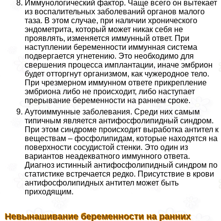
Иммунологический фактор. Чаще всего он вытекает
из воспалительных заболеваний органов малого
таза. В этом случае, при наличии хронического
эндометрита, который может никак себя не
проявлять, изменяется иммунный ответ. При
наступлении беременности иммунная система
подвергается угнетению. Это необходимо для
свершения процесса имплантации, иначе эмбрион
будет отторгнут организмом, как чужеродное тело.
При чрезмерном иммунном ответе прикрепление
эмбриона либо не происходит, либо наступает
прерывание беременности на раннем сроке.
Аутоиммунные заболевания. Среди них самым
типичным является антифосфолипидный синдром.
При этом синдроме происходит выработка антител к
веществам – фосфолипидам, которые находятся на
поверхности сосудистой стенки. Это один из
вариантов неадекватного иммунного ответа.
Диагноз истинный антифосфолипидный синдром по
статистике встречается редко. Присутствие в крови
антифосфолипидных антител может быть
приходящим.
Невынашивание беременности на ранних