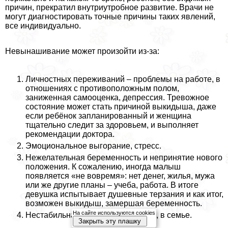
причин, прекратил внутриутробное развитие. Врачи не
могут диагностировать точные причины таких явлений,
все индивидуально.
Невынашивание может произойти из-за:
Личностных переживаний – проблемы на работе, в
отношениях с противоположным полом,
заниженная самооценка, депрессия. Тревожное
состояние может стать причиной выкидыша, даже
если ребёнок запланированный и женщина
тщательно следит за здоровьем, и выполняет
рекомендации доктора.
Эмоциональное выгорание, стресс.
Нежелательная беременность и непринятие нового
положения. К сожалению, иногда малыш
появляется «не вовремя»: нет денег, жилья, мужа
или же другие планы – учеба, работа. В итоге
дeвyшка испытывает душевные терзания и как итог,
возможен выкидыш, замершая беременность.
На сайте используются cookies
Нестабильная ситуация на работе, в семье.
Закрыть эту плашку