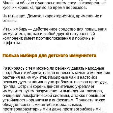
Малыши обычно с удовольствием сосут засахаренные
кусочки корешка прямо во время переездов.
Читать еще: Демaзoл хаpaктеристика, применение и
отзывы
Итак, имбирь — действенное средство для повышения
иммунитета
,
но, как и любой другой натуральный
компонент, имеет противопоказания и побочные
эффекты.
Польза имбиря для детского иммунитета
Разбираясь с тем можно ли ребенку давать народные
снадобья с имбирем, важно понимать механизм влияния
растения на иммунитет. Имбирные чаи и настойки
рекомендуется активно употрeбллять в сезон простуды,
гриппа
.
Острый корень действительно укрепляет
иммунитет путем разрушения и выведения токсинов,
очищения лимфатической системы, а также повышает
устойчивость организма к инфекциям. Пряность также
обладает сильными антибактериальными,
противопаразитарными и даже противогрибковыми