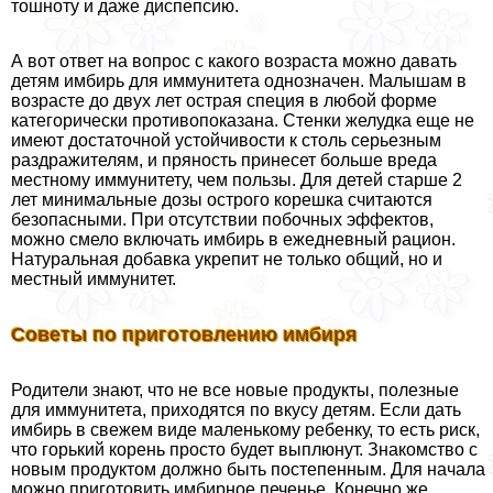
тошноту и даже диспепсию.
А вот ответ на вопрос с какого возраста можно давать
детям имбирь для иммунитета однозначен. Малышам в
возрасте до двух лет острая специя в любой форме
категорически противопоказана. Стенки желудка еще не
имеют достаточной устойчивости к столь серьезным
раздражителям, и пряность принесет больше вреда
местному иммунитету, чем пользы. Для детей старше 2
лет минимальные дозы острого корешка считаются
безопасными. При отсутствии побочных эффектов,
можно смело включать имбирь в ежедневный рацион.
Натуральная добавка укрепит не только общий, но и
местный иммунитет.
Советы по приготовлению имбиря
Родители знают, что не все новые продукты, полезные
для иммунитета, приходятся по вкусу детям. Если дать
имбирь в свежем виде маленькому ребенку, то есть риск,
что горький корень просто будет выплюнут. Знакомство с
новым продуктом должно быть постепенным. Для начала
можно приготовить имбирное печенье. Конечно же,