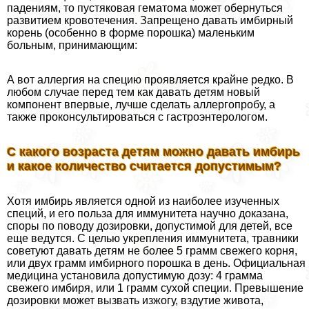
падениям, то пустяковая гематома может обернуться
развитием кровотечения. Запрещено давать имбирный
корень (особенно в форме порошка) маленьким
больным, принимающим:
А вот аллергия на специю проявляется крайне редко. В
любом случае перед тем как давать детям новый
компонент впервые, лучше сделать аллергопробу, а
также проконсультироваться с гастроэнтерологом.
С какого возраста детям можно давать имбирь
и какое количество считается допустимым?
Хотя имбирь является одной из наиболее изученных
специй, и его польза для иммунитета научно доказана,
споры по поводу дозировки, допустимой для детей, все
еще ведутся. С целью укрепления иммунитета, травники
советуют давать детям не более 5 грамм свежего корня,
или двух грамм имбирного порошка в день. Официальная
медицина установила допустимую дозу: 4 грамма
свежего имбиря, или 1 грамм сухой специи. Превышение
дозировки может вызвать изжогу, вздутие живота,