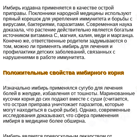
Имбирь издавна применяется в качестве острой
приправы. Поклонники народной медицины используют
пряный корешок для укрепления иммунитета и борьбы с
вирусами, бактериями, паразитами. Современная наука
доказала, что растение действительно является богатым
источником витамина С, магния, калия, меди и марганца.
Конечно же, ответственные родители задумываются о
том, можно ли применять имбирь для лечения и
профилактики детских заболеваний, связанных с
нарушениями в работе иммунитета.
Положительные свойства имбирного корня
Изначально имбирь применялся сугубо для лечения
болей в желудке, избавления от тошноты. Маринованные
кусочки корня до сих подают вместе с суши (считается,
что острая приправа уничтожает паразитов, которые
могут находиться в сырой рыбе). Однако, современные
исследования доказывают, что сфера применения
имбиря в медицине более обширна.
Имбирь является превосходным лекарством от