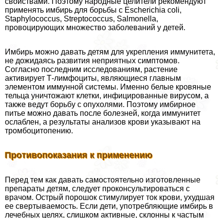
свойствами. Поэтому народные целители рекомендуют
применять имбирь для борьбы с Escherichia coli,
Staphylococcus, Streptococcus, Salmonella,
провоцирующих множество заболеваний у детей.
Имбирь можно давать детям для укрепления иммунитета,
не дожидаясь развития неприятных симптомов.
Согласно последним исследованиям, растение
активирует Т-лимфоциты, являющиеся главным
элементом иммунной системы. Именно белые кровяные
тельца уничтожают клетки, инфицированные вирусом, а
также ведут борьбу с опухолями. Поэтому имбирное
питье можно давать после болезней, когда иммунитет
ослаблен, а результаты анализов крови указывают на
тромбоцитопению.
Противопоказания к применению
Перед тем как давать самостоятельно изготовленные
препараты детям, следует проконсультироваться с
врачом. Острый порошок стимулирует ток крови, ухудшая
ее свертываемость. Если дети, употрeбляющие имбирь в
лечебных целях, слишком активные, склонны к частым