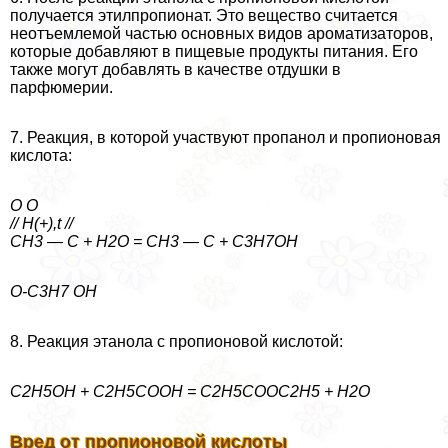
получается этилпропионат. Это вещество считается
неотъемлемой частью основных видов ароматизаторов,
которые добавляют в пищевые продукты питания. Его
также могут добавлять в качестве отдушки в
парфюмерии.
7. Реакция, в которой участвуют пропанол и пропионовая
кислота:
O O
// H(+),t //
СH3 — C + H2O = CH3 — C + C3H7OH
O-C3H7 OH
8. Реакция этанола с пропионовой кислотой:
С2Н5ОН + С2Н5СООН = С2Н5СООС2Н5 + Н2О
Вред от пропионовой кислоты