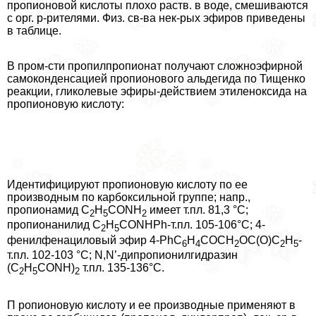
пропионовой кислоты плохо раств. в воде, смешиваются
с орг. р-рителями. Физ. св-ва нек-рых эфиров приведены
в таблице.
В пром-сти пропилпропионат получают сложноэфирной
самоконденсацией пропионового альдегида по Тищенко
реакции, гликолевые эфиры-действием этиленоксида на
пропионовую кислоту:
Идентифицируют пропионовую кислоту по ее
производным по карбоксильной группе; напр.,
пропионамид C
H
CONH
имеет т.пл. 81,3 °С;
2
5
2
пропиoнaнилид С
Н
СONНРh-т.пл. 105-106°С; 4-
2
5
фенилфенациловый эфир 4-PhC
H
COCH
OC(O)C
H
-
6
4
2
2
5
т.пл. 102-103 °С; N,N’-дипропионилгидразин
(C
H
CONH)
т.пл. 135-136°С.
2
5
2
П ропионовую кислоту и ее производные применяют в