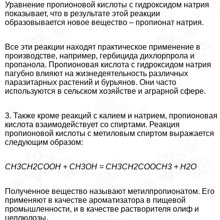
Уравнение пропионовой кислоты с гидроксидом натрия
показывает, что в результате этой реакции
образовывается новое вещество – пропионат натрия.
Все эти реакции находят пpaктическое применение в
производстве, например, гербицида дихлорпрола и
пропанола. Пропионовая кислота с гидроксидом натрия
пагубно влияют на жизнедеятельность различных
паразитарных растений и бурьянов. Они часто
используются в сельском хозяйстве и аграрной сфере.
3. Также кроме реакций с калием и натрием, пропионовая
кислота взаимодействует со спиртами. Реакция
пропионовой кислоты с метиловым спиртом выражается
следующим образом:
CH3CH2COOH + СН3OH = CH3CH2COOСН3 + Н2О
Полученное вещество называют метилпропионатом. Его
применяют в качестве ароматизатора в пищевой
промышленности, и в качестве растворителя олиф и
целлюлозы.