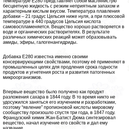
температуре Е280 представляет собой маслянистую
бесцветную жидкость с резким неприятным запахом и
хаpaктерным кислым вкусом. Температура плавления
добавки – 21 градус Цельсия ниже нуля, а при плюсовой
температуре в 440 градусов Цельсия кислота
самовоспламеняется. Вещество хорошо растворяется в
воде и органических растворителях. В результате
различных химических реакций может образовывать
амиды, эфиры, галогенангидриды.
Добавка Е280 известна именно своими
консервирующими свойствами, поэтому её применяют в
промышленных целях для продления срока годности
продуктов и угнетения роста и развития патогенных
микроорганизмов.
Впервые вещество было получено как продукт
разложения сахара в 1844 году. В то время никто не
удосужился заняться его изучением и разработками,
поэтому “явление” пропионовой кислоты мировому
сообществу произошло спустя три года, в 1847 году.
Французский химик Жан-Батист Дюма синтезировал
вещество, начал изучение его свойств и дал ему
название.