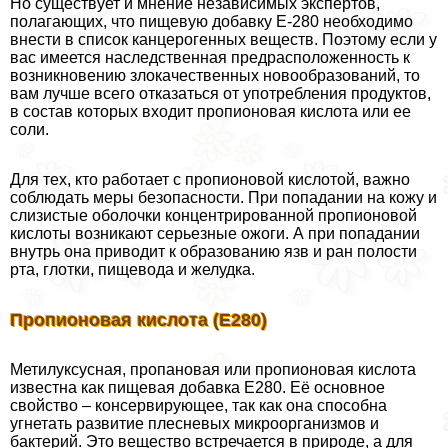
Но существует и мнение независимых экспертов,
полагающих, что пищевую добавку Е-280 необходимо
внести в список канцерогенных веществ. Поэтому если у
вас имеется наследственная предрасположенность к
возникновению злокачественных новообразований, то
вам лучше всего отказаться от употрeбления продуктов,
в состав которых входит пропионовая кислота или ее
соли.
Для тех, кто работает с пропионовой кислотой, важно
соблюдать меры безопасности. При попадании на кожу и
слизистые оболочки концентрированной пропионовой
кислоты возникают серьезные ожоги. А при попадании
внутрь она приводит к образованию язв и ран полости
рта, глотки, пищевода и желудка.
Пропионовая кислота (Е280)
Метилуксусная, пропановая или пропионовая кислота
известна как пищевая добавка Е280. Её основное
свойство – консервирующее, так как она способна
угнетать развитие плесневых микроорганизмов и
бактерий. Это вещество встречается в природе, а для