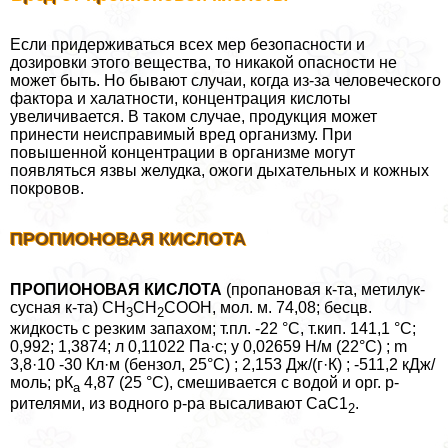
Если придерживаться всех мер безопасности и
дозировки этого вещества, то никакой опасности не
может быть. Но бывают случаи, когда из-за человеческого
фактора и халатности, концентрация кислоты
увеличивается. В таком случае, продукция может
принести неисправимый вред организму. При
повышенной концентрации в организме могут
появляться язвы желудка, ожоги дыхательных и кожных
покровов.
ПРОПИОНОВАЯ КИСЛОТА
ПРОПИОНОВАЯ КИСЛОТА
(пропановая к-та, метилук-
сусная к-та) СН
СН
СООН, мол. м. 74,08; бесцв.
3
2
жидкость с резким запахом; т.пл. -22 °С, т.кип. 141,1 °С;
0,992; 1,3874; л 0,11022 Па·с; у 0,02659 Н/м (22°С) ; m
3,8·10 -30 Кл·м (бензол, 25°С) ; 2,153 Дж/(г·К) ; -511,2 кДж/
моль; рК
4,87 (25 °С), смешивается с водой и орг. р-
а
рителями, из водного р-ра высаливают СаС1
.
2