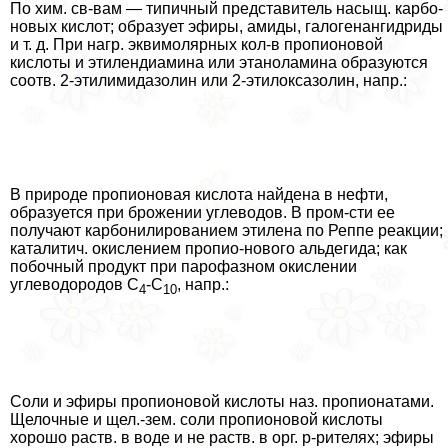
По хим. св-вам — типичный представитель насыщ. карбо-
новых кислот; образует эфиры, амиды, галогенангидриды
и т. д. При нагр. эквимолярных кол-в пропионовой
кислоты и этилендиамина или этаноламина образуются
соотв. 2-этилимидазолин или 2-этилоксазолин, напр.:
В природе пропионовая кислота найдена в нефти,
образуется при брожении углеводов. В пром-сти ее
получают карбонилированием этилена по Реппе реакции;
каталитич. окислением пропио-нового альдегида; как
побочный продукт при парофазном окислении
углеводородов С
-С
, напр.:
4
10
Соли и эфиры пропионовой кислоты наз. пропионатами.
Щелочные и щел.-зем. соли пропионовой кислоты
хорошо раств. в воде и не раств. в орг. р-рителях; эфиры