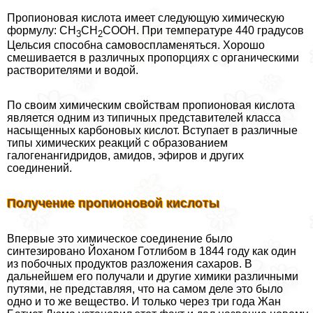
Пропионовая кислота имеет следующую химическую
формулу: СН
СН
СООН. При температуре 440 градусов
3
2
Цельсия способна самовоспламеняться. Хорошо
смешивается в различных пропорциях с органическими
растворителями и водой.
По своим химическим свойствам пропионовая кислота
является одним из типичных представителей класса
насыщенных карбоновых кислот. Вступает в различные
типы химических реакций с образованием
галогенангидридов, амидов, эфиров и других
соединений.
Получение пропионовой кислоты
Впервые это химическое соединение было
синтезировано Йоханом Готлибом в 1844 году как один
из побочных продуктов разложения сахаров. В
дальнейшем его получали и другие химики различными
путями, не представляя, что на самом деле это было
одно и то же вещество. И только через три года Жан