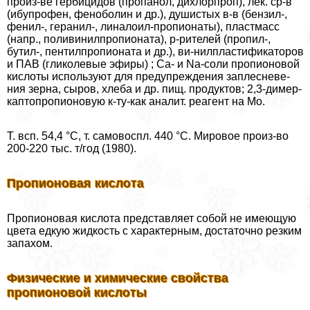
произ-ве гербицидов (пропанол, дихлорпроп), лек. ср-в
(ибупрофен, феноболин и др.), душистых в-в (бензил-,
фенил-, геранил-, линалоил-пропионаты), пластмасс
(напр., поливинилпропионата), р-рителей (пропил-,
бутил-, пентилпропионата и др.), ви-нилпластификаторов
и ПАВ (гликолевые эфиры) ; Са- и Na-соли пропионовой
кислоты используют для предупреждения заплесневе-
ния зерна, сыров, хлеба и др. пищ. продуктов; 2,3-димер-
каптопропионовую к-ту-как аналит. реагент на Мо.
Т. всп. 54,4 °С, т. самовоспл. 440 °С. Мировое произ-во
200-220 тыс. т/год (1980).
Пропионовая кислота
Пропионовая кислота представляет собой не имеющую
цвета едкую жидкость с хаpaктерным, достаточно резким
запахом.
Физические и химические свойства
пропионовой кислоты