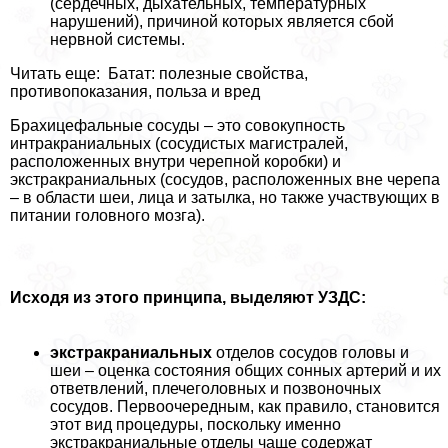
(сердечных, дыхательных, температурных
нарушений), причиной которых является сбой
нервной системы.
Читать еще: Батат: полезные свойства,
противопоказания, польза и вред
Брахицефальные сосуды – это совокупность
интpaкраниальных (сосудистых магистралей,
расположенных внутри черепной коробки) и
экстpaкраниальных (сосудов, расположенных вне черепа
– в области шеи, лица и затылка, но также участвующих в
питании головного мозга).
Исходя из этого принципа, выделяют УЗДС:
экстpaкраниальных
отделов сосудов головы и
шеи – оценка состояния общих сонных артерий и их
ответвлений, плечеголовных и позвоночных
сосудов. Первоочередным, как правило, становится
этот вид процедуры, поскольку именно
экстpaкраниальные отделы чаще содержат