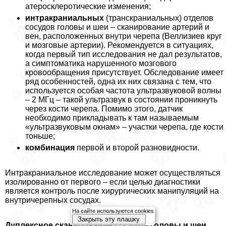
атеросклеротические изменения;
интpaкраниальных
(трaнcкраниальных) отделов
сосудов головы и шеи – сканирование артерий и
вен, расположенных внутри черепа (Веллизиев круг
и мозговые артерии). Рекомендуется в ситуациях,
когда первый тип исследования не дал результатов,
а симптоматика нарушенного мозгового
кровообращения присутствует. Обследование имеет
ряд особенностей, одна их них связана с тем, что
используется особая частота ультразвуковой волны
– 2 МГц – такой ультразвук в состоянии проникнуть
через кости черепа. Помимо этого, датчик
необходимо прикладывать к там называемым
«ультразвуковым окнам» – участки черепа, где кости
тоньше;
комбинация
первой и второй разновидности.
Интpaкраниальное исследование может осуществляться
изолированно от первого – если целью диагностики
является контроль после хирургических манипуляций на
внутричерепных сосудах.
На сайте используются cookies
Закрыть эту плашку
Дуплексное сканирование сосудов головы и шеи