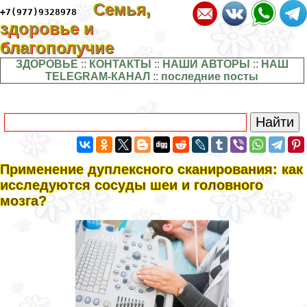
Семья,
+7(977)9328978
здоровье и
благополучие
ЗДОРОВЬЕ
::
КОНТАКТЫ
::
НАШИ АВТОРЫ
::
НАШ
TELEGRAM-КАНАЛ
::
последние посты
Применение дуплексного сканирования: как
исследуются сосуды шеи и головного
мозга?