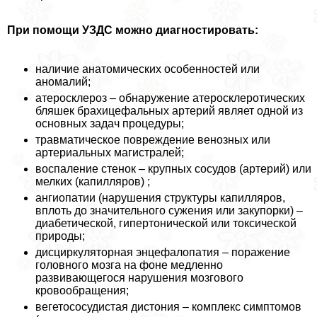
При помощи УЗДС можно диагностировать:
наличие анатомических особенностей или
аномалий;
атеросклероз – обнаружение атеросклеротических
бляшек брахицефальных артерий являет одной из
основных задач процедуры;
травматическое повреждение венозных или
артериальных магистралей;
воспаление стенок – крупных сосудов (артерий) или
мелких (капилляров) ;
ангиопатии (нарушения структуры капилляров,
вплоть до значительного сужения или закупорки) –
диабетической, гипертонической или токсической
природы;
дисциркуляторная энцефалопатия – поражение
головного мозга на фоне медленно
развивающегося нарушения мозгового
кровообращения;
вегетососудистая дистония – комплекс симптомов