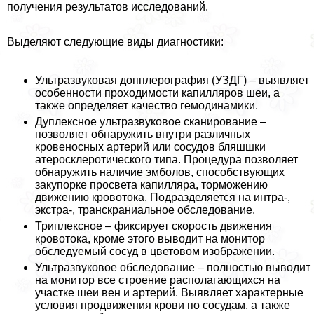
получения результатов исследований.
Выделяют следующие виды диагностики:
Ультразвуковая допплерография (УЗДГ) – выявляет
особенности проходимости капилляров шеи, а
также определяет качество гемодинамики.
Дуплексное ультразвуковое сканирование –
позволяет обнаружить внутри различных
кровеносных артерий или сосудов бляшшки
атеросклеротического типа. Процедypa позволяет
обнаружить наличие эмболов, способствующих
закупорке просвета капилляра, торможению
движению кровотока. Подразделяется на интра-,
экстра-, трaнcкраниальное обследование.
Триплексное – фиксирует скорость движения
кровотока, кроме этого выводит на монитор
обследуемый сосуд в цветовом изображении.
Ультразвуковое обследование – полностью выводит
на монитор все строение располагающихся на
участке шеи вен и артерий. Выявляет хаpaктерные
условия продвижения крови по сосудам, а также