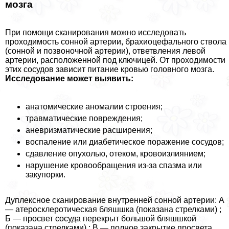
мозга
При помощи сканирования можно исследовать
проходимость сонной артерии, брахиоцефального ствола
(сонной и позвоночной артерии), ответвления левой
артерии, расположенной под ключицей. От проходимости
этих сосудов зависит питание кровью головного мозга.
Исследование может выявить:
анатомические аномалии строения;
травматические повреждения;
аневризматические расширения;
воспаление или диабетическое поражение сосудов;
сдавление опухолью, отеком, кровоизлиянием;
нарушение кровообращения из-за спазма или
закупорки.
Дуплексное сканирование внутренней сонной артерии: А
— атеросклеротическая бляшшка (показана стрелками) ;
Б — просвет сосуда перекрыт большой бляшшкой
(показана стрелками) ; В — полное закрытие просвета