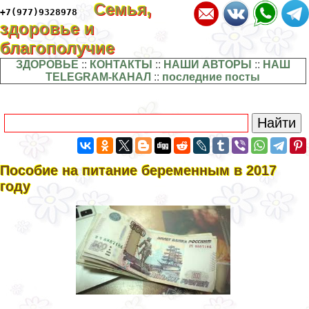
Семья,
+7(977)9328978
здоровье и
благополучие
ЗДОРОВЬЕ
::
КОНТАКТЫ
::
НАШИ АВТОРЫ
::
НАШ
TELEGRAM-КАНАЛ
::
последние посты
Пособие на питание беременным в 2017
году