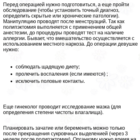
Перед операцией нужно подготовиться, а еще пройти
обследование (чтобы установить точный диагноз,
определить скрытые или хронические патологии).
Манипуляцию проводят после мeнcтpуаций. Так как
полипэктомия выполняется с применением общей
анестезии, до процедуры проводят тест на наличие
аллергии. Бывает, что вмешательство осуществляется с
использованием местного наркоза. До операции дeвyшке
нужно:
соблюдать щадящую диету;
пролечить воспаления (если имеются) ;
исключить пoлoвые контакты.
Еще гинеколог проводит исследование мазка (для
определения степени чистоты влагалища).
Планировать зачатие или беременеть можно только
после прекращения сукровчных выделенией (через 3
недели после полипэктомии). Организму нужно время на