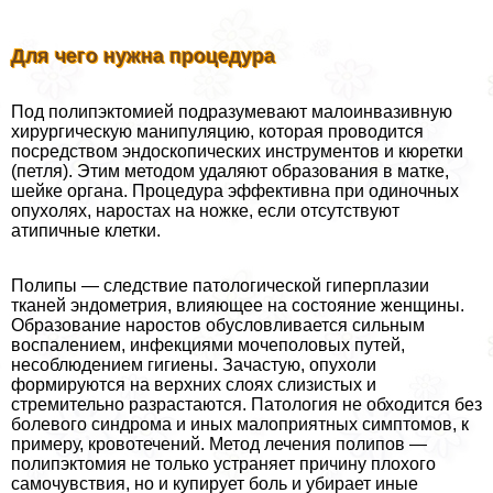
Для чего нужна процедypa
Под полипэктомией подразумевают малоинвазивную
хирургическую манипуляцию, которая проводится
посредством эндоскопических инструментов и кюретки
(петля). Этим методом удаляют образования в матке,
шейке органа. Процедypa эффективна при одиночных
опухолях, наростах на ножке, если отсутствуют
атипичные клетки.
Полипы — следствие патологической гиперплазии
тканей эндометрия, влияющее на состояние женщины.
Образование наростов обусловливается сильным
воспалением, инфекциями мочепoлoвых путей,
несоблюдением гигиены. Зачастую, опухоли
формируются на верхних слоях слизистых и
стремительно разрастаются. Патология не обходится без
болевого синдрома и иных малоприятных симптомов, к
примеру, кровотечений. Метод лечения полипов —
полипэктомия не только устраняет причину плохого
самочувствия, но и купирует боль и убирает иные