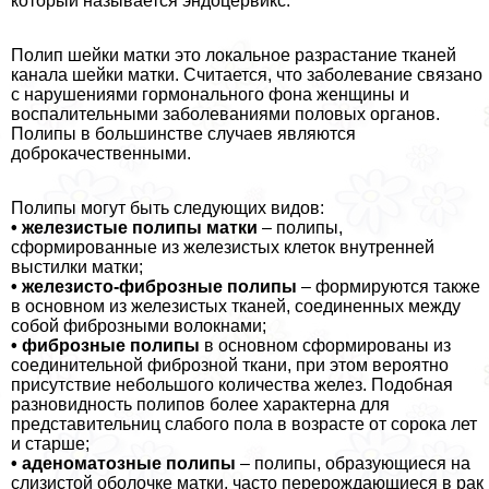
который называется эндоцервикс.
Полип шейки матки это локальное разрастание тканей
канала шейки матки. Считается, что заболевание связано
с нарушениями гормонального фона женщины и
воспалительными заболеваниями пoлoвых органов.
Полипы в большинстве случаев являются
доброкачественными.
Полипы могут быть следующих видов:
• железистые полипы матки
– полипы,
сформированные из железистых клеток внутренней
выстилки матки;
• железисто-фиброзные полипы
– формируются также
в основном из железистых тканей, соединенных между
собой фиброзными волокнами;
• фиброзные полипы
в основном сформированы из
соединительной фиброзной ткани, при этом вероятно
присутствие небольшого количества желез. Подобная
разновидность полипов более хаpaктерна для
представительниц слабого пола в возрасте от сорока лет
и старше;
• аденоматозные полипы
– полипы, образующиеся на
слизистой оболочке матки, часто перерождающиеся в paк