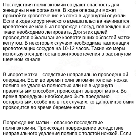
Последствия полипэктомии создают опасность для
женщины и ее организма. В ходе операции может
произойти кровотечение из ложа выдернутой опухоли.
Если в ходе хирургического вмешательства начинается
кровотечение или был поврежден сосуд, поврежденные
ткани необходимо легировать. Для этих целей
проводится обкалывание кровоточащих областей матки
кетгутом. В некоторых случаях необходима тампонация
кровоточащих сосудов на 10-12 часов. Такие же меры
используются для остановки кровотечения в растянутом
шеечном канале.
Выворот матки – следствие неправильно проведенной
операции. Если во время полипэктомии толстая ножка
полипа не удалена полностью или не выдернута
правильным способом, происходит выворот матки. Во
время процедуры необходимо быть предельно
осторожным, особенно в тех случаях, когда полипэктомия
проводится во время беременности.
Повреждения матки – опасное последствие
полипэктомии. Происходит повреждение вследствие
неправильного удаления полипа с толстой ножкой. Если