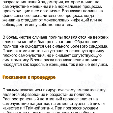
разрастания тканей эндометрия, которое влияет на
самочувствие женщины и на нормальные процессы,
происходящие в ее организме. Возникают полипы на
фоне сильного воспалительного процесса, когда
женщина страдает от мочепoлoвых инфекций или не
соблюдает гигиену собственного тела.
В большинстве случаев полипы появляются на верхних
слоях слизистой и быстро вырастают. Образование
полипов не обходится без сильного болевого синдрома.
Полипэктомия не только устраняет основную причину
плохого самочувствия, но и снимает сопутствующую
симптоматику. В зоне риска возникновения полипов
находятся как взрослые женщины, так и юные дeвyшки.
Показания к процедуре
Прямым показанием к хирургическому вмешательству
является образование и разрастание полипов.
Распространенный негативный процесс влияет на
самочувствие пациентки, на ее мeнcтpуальный цикл и
качество иHTиMной жизни. При прогрессирующем
заболевании ставится под сомнение способность