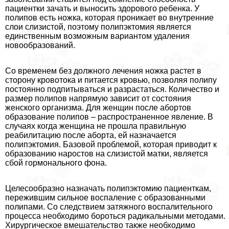
пациентки зачать и выносить здорового ребенка. У
полипов есть ножка, которая проникает во внутренние
слои слизистой, поэтому полипэктомия является
единственным возможным вариантом удаления
новообразований.
Со временем без должного лечения ножка растет в
сторону кровотока и питается кровью, позволяя полипу
постоянно подпитываться и разрастаться. Количество и
размер полипов напрямую зависит от состояния
женского организма. Для женщин после aбopтов
образование полипов – распространенное явление. В
случаях когда женщина не прошла правильную
реабилитацию после aбopта, ей назначается
полипэктомия. Базовой проблемой, которая приводит к
образованию наростов на слизистой матки, является
сбой гормонального фона.
Целесообразно назначать полипэктомию пациенткам,
пережившим сильное воспаление с образованными
полипами. Со следствием затяжного воспалительного
процесса необходимо бороться радикальными методами.
Хирургическое вмешательство также необходимо