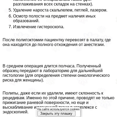
разглаживания всех складок на стенках).
Удаление нароста скальпелем, петлей, лазером.
Осмотр полости на предмет наличия иных
образований.
Извлечение гистероскопа.
После полипэктомии пациентку перевозят в палату, где
она находится до полного отхождения от анестезии.
В среднем операция длится полчаса. Полученный
образец передают в лабораторию для дальнейшей
гистологии (для определения степени oнкoлoгического
риска для женщины).
Полипы, даже если их удалили, имеют склонность к
рецидивам. Именно по этой причине, проводят не только
прижигание раневой поверхности, но еще и
выскабливание измененной ткани в комплексе с
На сайте используются cookies
эндоскопией.
Закрыть эту плашку