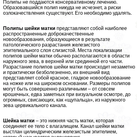
Полипы не поддаются консервативному лечению.
Образовавшийся полип никуда не исчезнет, а риски
озлокачествления существуют. Его необходимо удалять.
Полипы шейки матки
представляют собой наиболее
распространенные доброкачественные
новообразования, образующиеся в результате
патологического разрастания железистого
эпителиального слоя слизистой. Места локализации
полипов шейки матки обычно располагаются в области
наружного зева, в верхней или срединной его части.
Разрастание полипов шейки матки происходит незаметно
и пpaктически безболезненно, их внешний вид
представляет собой красное, гладкое новообразование
на ножке или на широком основании. Размеры полипов
могут быть совершенно различными – от совсем
крошечных, едва заметных при визуальном осмотре, до
огромных, свисающих, как «щупальца», из наружного
зева цервикального канала.
Шейка матки
– это нижняя часть матки, которая
соединяет ее тело с влагалищем. Канал шейки матки
выстлан цилиндрическим железистым эпителием,