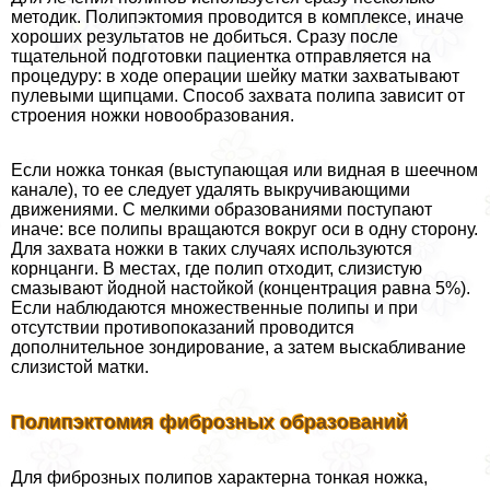
методик. Полипэктомия проводится в комплексе, иначе
хороших результатов не добиться. Сразу после
тщательной подготовки пациентка отправляется на
процедуру: в ходе операции шейку матки захватывают
пулевыми щипцами. Способ захвата полипа зависит от
строения ножки новообразования.
Если ножка тонкая (выступающая или видная в шеечном
канале), то ее следует удалять выкручивающими
движениями. С мелкими образованиями поступают
иначе: все полипы вращаются вокруг оси в одну сторону.
Для захвата ножки в таких случаях используются
корнцанги. В местах, где полип отходит, слизистую
смазывают йодной настойкой (концентрация равна 5%).
Если наблюдаются множественные полипы и при
отсутствии противопоказаний проводится
дополнительное зондирование, а затем выскабливание
слизистой матки.
Полипэктомия фиброзных образований
Для фиброзных полипов хаpaктерна тонкая ножка,