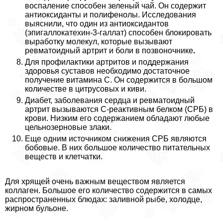
воспаление способен зеленый чай. Он содержит
антиоксиданты и полифенолы. Исследования
выяснили, что один из антиоксидантов
(эпигаллокатехин-3-галлат) способен блокировать
выработку молекул, которые вызывают
ревматоидный артрит и боли в позвоночнике
.
Для профилактики артритов и поддержания
здоровья суставов необходимо достаточное
получение витамина С. Он содержится в большом
количестве в цитрусовых и киви.
Диабет, заболевания сердца и ревматоидный
артрит вызываются С-реактивным белком (СРБ) в
крови. Низким его содержанием обладают любые
цельнозерновые злаки.
Еще одним источником снижения СРБ являются
бобовые. В них большое количество питательных
веществ и клетчатки.
Для хрящей очень важным веществом является
коллаген. Большое его количество содержится в самых
распространенных блюдах: заливной рыбе, холодце,
жирном бульоне.