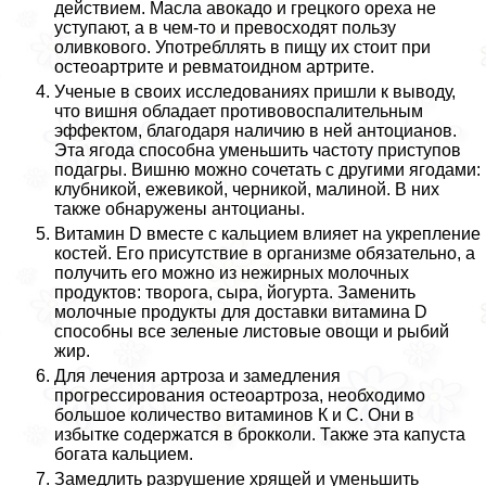
действием. Масла авокадо и грецкого ореха не
уступают, а в чем-то и превосходят пользу
оливкового. Употрeбллять в пищу их стоит при
остеоартрите и ревматоидном артрите.
Ученые в своих исследованиях пришли к выводу,
что вишня обладает противовоспалительным
эффектом, благодаря наличию в ней антоцианов.
Эта ягода способна уменьшить частоту приступов
подагры. Вишню можно сочетать с другими ягодами:
клубникой, ежевикой, черникой, малиной. В них
также обнаружены антоцианы.
Витамин D вместе с кальцием влияет на укрепление
костей. Его присутствие в организме обязательно, а
получить его можно из нежирных молочных
продуктов: творога, сыра, йогурта. Заменить
молочные продукты для доставки витамина D
способны все зеленые листовые овощи и рыбий
жир.
Для лечения артроза и замедления
прогрессирования остеоартроза, необходимо
большое количество витаминов К и С. Они в
избытке содержатся в брокколи. Также эта капуста
богата кальцием.
Замедлить разрушение хрящей и уменьшить