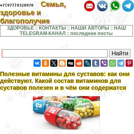
Семья,
+7(977)9328978
здоровье и
благополучие
ЗДОРОВЬЕ
::
КОНТАКТЫ
::
НАШИ АВТОРЫ
::
НАШ
TELEGRAM-КАНАЛ
::
последние посты
Полезные витамины для суставов: как они
действуют. Какой состав витаминов для
суставов полезен и в чём они содержатся