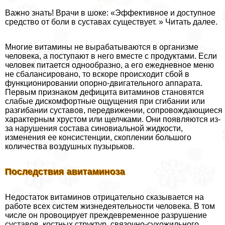
Важно знать! Врачи в шоке: «Эффективное и доступное
средство от боли в суставах существует. » Читать далее.
Многие витамины не выpaбатываются в организме
человека, а поступают в него вместе с продуктами. Если
человек питается однообразно, а его ежедневное меню
не сбалансировано, то вскоре происходит сбой в
функционировании опopно-двигательного аппарата.
Первым признаком дефицита витаминов становятся
слабые дискомфортные ощущения при сгибании или
разгибании суставов, передвижении, сопровождающиеся
хаpaктерным хрустом или щелчками. Они появляются из-
за нарушения состава синовиальной жидкости,
изменения ее консистенции, скоплении большого
количества воздушных пузырьков.
Последствия авитаминоза
Недостаток витаминов отрицательно сказывается на
работе всех систем жизнедеятельности человека. В том
числе он провоцирует преждевременное разрушение
суставов, костных структур, связочно-сухожильного