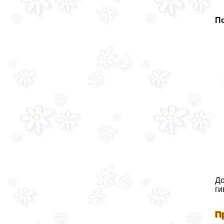
П
До
ги
П