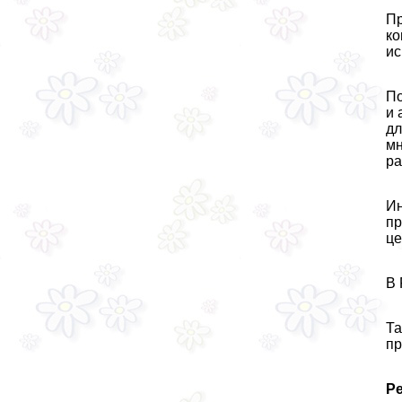
Пр
ко
ис
По
и 
дл
мн
ра
Ин
пр
це
В 
Та
пр
Р