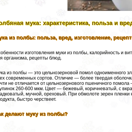
олбяная мука: хаpaктеристика, польза и вре
ука из полбы: польза, вред, изготовление, рецеп
обенности изготовления муки из полбы, калорийность и ви
я организма, рецепты блюд.
ка из полбы — это цельнозерновой помол одноименного зл
ех современных сортов. Отличие — более твердая оболочка 
чти не отличается от цельнозернового пшеничного помола 
упинок 260-600 мкм. Цвет — бежевый, коричневатый, с вкра
адковатый, мучной, ореховый. При обмолоте зерен пленки н
одукта, быстро черствеет.
ак делают муку из полбы?