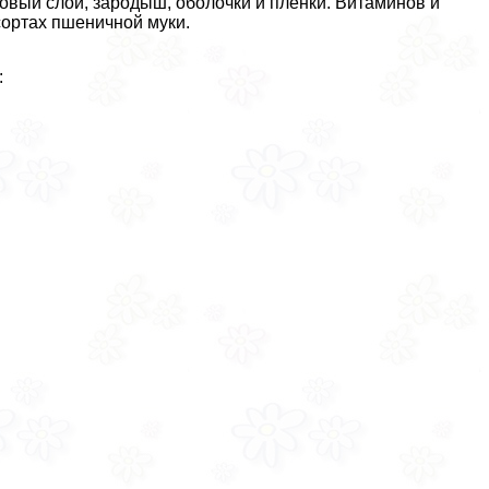
овый слой, зародыш, оболочки и пленки. Витаминов и
ортах пшеничной муки.
: