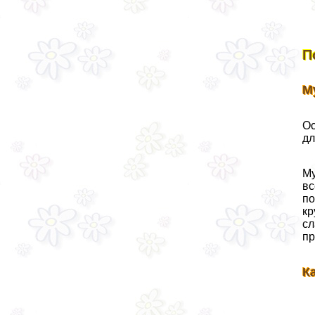
П
М
Ос
дл
Му
вс
по
кр
сл
пр
К