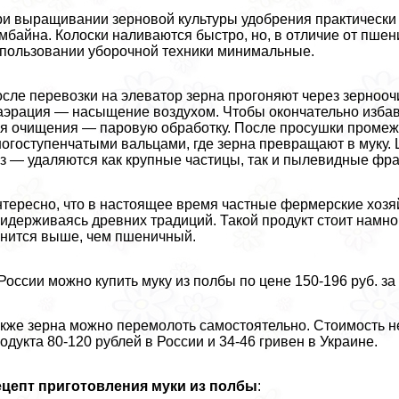
и выращивании зерновой культуры удобрения пpaктически
мбайна. Колоски наливаются быстро, но, в отличие от пшен
пользовании уборочной техники минимальные.
сле перевозки на элеватор зерна прогоняют через зерноо
аэрация — насыщение воздухом. Чтобы окончательно избав
я очищения — паровую обработку. После просушки промеж
огоступенчатыми вальцами, где зерна превращают в муку.
з — удаляются как крупные частицы, так и пылевидные фpa
тересно, что в настоящее время частные фермерские хозя
идерживаясь древних традиций. Такой продукт стоит намно
нится выше, чем пшеничный.
России можно купить муку из полбы по цене 150-196 руб. за 
кже зерна можно перемолоть самостоятельно. Стоимость н
одукта 80-120 рублей в России и 34-46 гривен в Украине.
ецепт приготовления муки из полбы
: