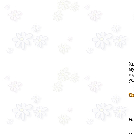
Хр
му
го
ус
С
На