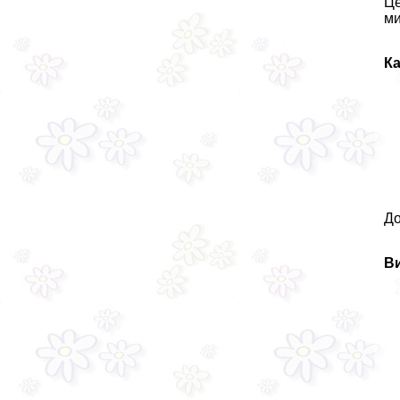
Це
ми
Ка
До
Ви