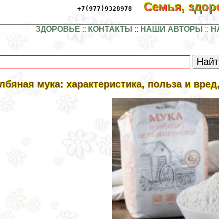
Семья, здо
+7(977)9328978
ЗДОРОВЬЕ
::
КОНТАКТЫ
::
НАШИ АВТОРЫ
::
Н
лбяная мука: хаpaктеристика, польза и вред