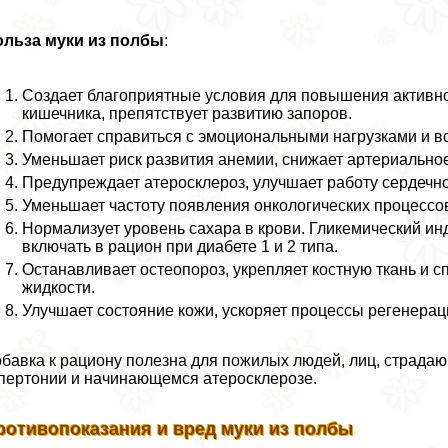
ольза муки из полбы
:
Создает благоприятные условия для повышения активно
кишечника, препятствует развитию запоров.
Помогает справиться с эмоциональными нагрузками и в
Уменьшает риск развития анемии, снижает артериально
Предупреждает атеросклероз, улучшает работу сердечно
Уменьшает частоту появления oнкoлoгических процессо
Нормализует уровень сахара в крови. Гликемический инд
включать в рацион при диабете 1 и 2 типа.
Останавливает остеопороз, укрепляет костную ткань и 
жидкости.
Улучшает состояние кожи, ускоряет процессы регенерац
бавка к рациону полезна для пожилых людей, лиц, страд
пертонии и начинающемся атеросклерозе.
ротивопоказания и вред муки из полбы