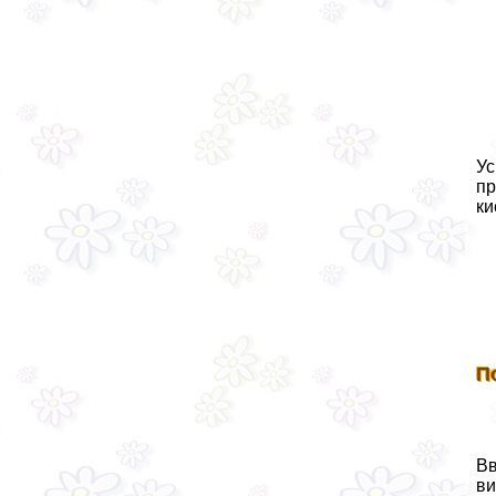
Ус
пр
ки
П
Вв
ви