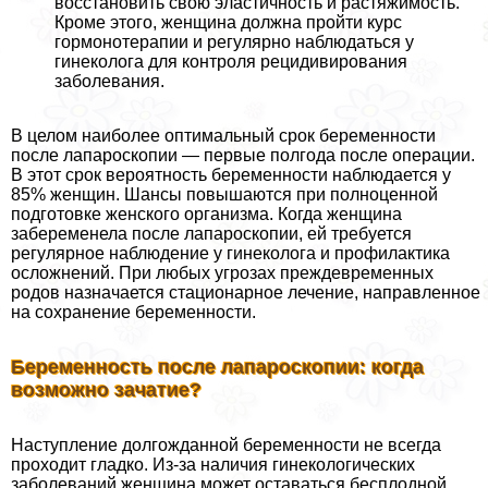
восстановить свою эластичность и растяжимость.
Кроме этого, женщина должна пройти курс
гормонотерапии и регулярно наблюдаться у
гинеколога для контроля рецидивирования
заболевания.
В целом наиболее оптимальный срок беременности
после лапароскопии — первые полгода после операции.
В этот срок вероятность беременности наблюдается у
85% женщин. Шансы повышаются при полноценной
подготовке женского организма. Когда женщина
забеременела после лапароскопии, ей требуется
регулярное наблюдение у гинеколога и профилактика
осложнений. При любых угрозах преждевременных
родов назначается стационарное лечение, направленное
на сохранение беременности.
Беременность после лапароскопии: когда
возможно зачатие?
Наступление долгожданной беременности не всегда
проходит гладко. Из-за наличия гинекологических
заболеваний женщина может оставаться бесплодной.