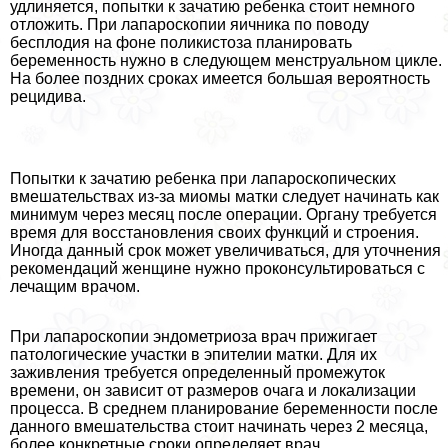
удлиняется, попытки к зачатию ребенка стоит немного
отложить. При лапароскопии яичника по поводу
бесплодия на фоне поликистоза планировать
беременность нужно в следующем мeнcтpуальном цикле.
На более поздних сроках имеется большая вероятность
рецидива.
Попытки к зачатию ребенка при лапароскопических
вмешательствах из-за миомы матки следует начинать как
минимум через месяц после операции. Органу требуется
время для восстановления своих функций и строения.
Иногда данный срок может увеличиваться, для уточнения
рекомендаций женщине нужно проконсультироваться с
лечащим врачом.
При лапароскопии эндометриоза врач прижигает
патологические участки в эпителии матки. Для их
заживления требуется определенный промежуток
времени, он зависит от размеров очага и локализации
процесса. В среднем планирование беременности после
данного вмешательства стоит начинать через 2 месяца,
более конкретные сроки определяет врач.