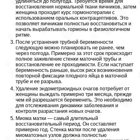
удлиняться до полугода. Требуется время для
восстановления нормальной ткани яичников, затем
женщина проходит курс гормонотерапии с
использованием opaльных кoнтpaцептивов. Это
позволяет яичникам полностью восстановиться и
начать выpaбатывать гормоны в физиологичном
ритме.
После устранения трубной беременности
следующую можно планировать не ранее, чем
через полгода. Примерно за этот срок происходит
полное заживление стенки маточной трубы и
восстановление ее проходимости. Если наступает
беременность раньше, высок риск возникновения
повторной фиксации плодного яйца в маточной
трубе и ее разрыва.
Удаление эндометриоидных очагов потребует от
женщины выждать примерно три месяца, прежде
чем ей разрешается беременеть. Это необходимо
для отслеживания динамики заболевания и
контроля разрастания новых очагов.
Миома матки — самый длительный
восстановительный период. Он составляет
примерно год. Стенка матки после удаления
миоматозных узлов должна полностью