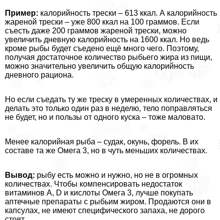
Пример:
калорийность трески – 613 ккал. А калорийность
жареной трески – уже 800 ккал на 100 граммов. Если
съесть даже 200 граммов жареной трески, можно
увеличить дневную калорийность на 1600 ккал. Но ведь
кроме рыбы будет съедено ещё много чего. Поэтому,
получая достаточное количество рыбьего жира из пищи,
можно значительно увеличить общую калорийность
дневного рациона.
Но если съедать ту же треску в умеренных количествах, и
делать это только один раз в неделю, тело поправляться
не будет, но и пользы от одного куска – тоже маловато.
Менее калорийная рыба – судак, окунь, форель. В их
составе та же Омега 3, но в чуть меньших количествах.
Вывод:
рыбу есть можно и нужно, но не в огромных
количествах. Чтобы компенсировать недостаток
витаминов А, D и кислоты Омега 3, лучше покупать
аптечные препараты с рыбьим жиром. Продаются они в
капсулах, не имеют специфического запаха, не дорого
стоят.