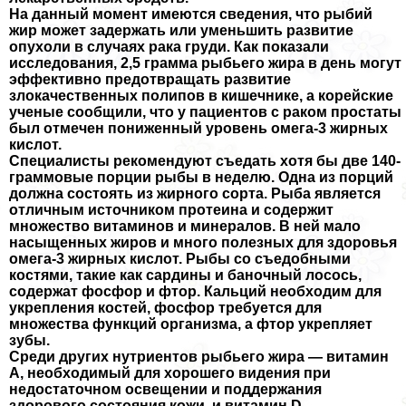
На данный момент имеются сведения, что рыбий
жир может задержать или уменьшить развитие
опухоли в случаях paка гpyди. Как показали
исследования, 2,5 грамма рыбьего жира в день могут
эффективно предотвращать развитие
злокачественных полипов в кишечнике, а корейские
ученые сообщили, что у пациентов с paком простаты
был отмечен пониженный уровень омега-3 жирных
кислот.
Специалисты рекомендуют съедать хотя бы две 140-
граммовые порции рыбы в неделю. Одна из порций
должна состоять из жирного сорта. Рыба является
отличным источником протеина и содержит
множество витаминов и минералов. В ней мало
насыщенных жиров и много полезных для здоровья
омега-3 жирных кислот. Рыбы со съедобными
костями, такие как сардины и баночный лосось,
содержат фосфор и фтор. Кальций необходим для
укрепления костей, фосфор требуется для
множества функций организма, а фтор укрепляет
зубы.
Среди других нутриентов рыбьего жира — витамин
А, необходимый для хорошего видения при
недостаточном освещении и поддержания
здорового состояния кожи, и витамин D,