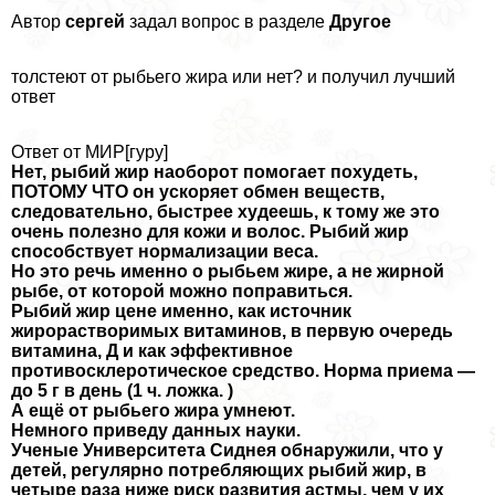
Автор
сергeй
задал вопрос в разделе
Другое
толстеют от рыбьего жира или нет? и получил лучший
ответ
Ответ от МИР[гуру]
Нет, рыбий жир наоборот помогает похудеть,
ПОТОМУ ЧТО он ускоряет обмен веществ,
следовательно, быстрее худеешь, к тому же это
очень полезно для кожи и волос. Рыбий жир
способствует нормализации веса.
Но это речь именно о рыбьем жире, а не жирной
рыбе, от которой можно поправиться.
Рыбий жир цене именно, как источник
жирорастворимых витаминов, в первую очередь
витамина, Д и как эффективное
противосклеротическое средство. Норма приема —
до 5 г в день (1 ч. ложка. )
А ещё от рыбьего жира умнеют.
Немного приведу данных науки.
Ученые Университета Сиднея обнаружили, что у
детей, регулярно потрeбляющих рыбий жир, в
четыре раза ниже риск развития астмы, чем у их