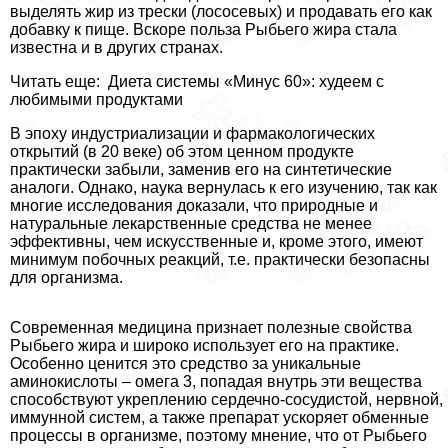
выделять жир из трески (лососевых) и продавать его как
добавку к пище. Вскоре польза Рыбьего жира стала
известна и в других странах.
Читать еще: Диета системы «Минус 60»: худеем с
любимыми продуктами
В эпоху индустриализации и фармакологических
открытий (в 20 веке) об этом ценном продукте
пpaктически забыли, заменив его на синтетические
аналоги. Однако, наука вернулась к его изучению, так как
многие исследования доказали, что природные и
натуральные лекарственные средства не менее
эффективны, чем искусственные и, кроме этого, имеют
минимум побочных реакций, т.е. пpaктически безопасны
для организма.
Современная медицина признает полезные свойства
Рыбьего жира и широко использует его на пpaктике.
Особенно ценится это средство за уникальные
аминокислоты – омега 3, попадая внутрь эти вещества
способствуют укреплению сердечно-сосудистой, нервной,
иммунной систем, а также препарат ускоряет обменные
процессы в организме, поэтому мнение, что от Рыбьего