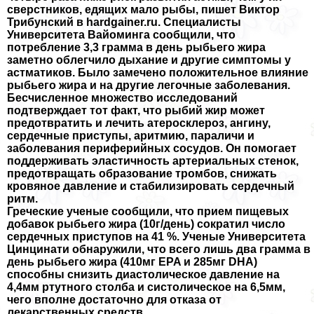
сверстников, едящих мало рыбы, пишет Виктор
Трибунский в hardgainer.ru. Специалисты
Университета Вайоминга сообщили, что
потрeбление 3,3 грамма в день рыбьего жира
заметно облегчило дыхание и другие симптомы у
астматиков. Было замечено положительное влияние
рыбьего жира и на другие легочные заболевания.
Бесчисленное множество исследований
подтверждает тот факт, что рыбий жир может
предотвратить и лечить атеросклероз, ангину,
сердечные приступы, аритмию, параличи и
заболевания периферийных сосудов. Он помогает
поддерживать эластичность артериальных стенок,
предотвращать образование тромбов, снижать
кровяное давление и стабилизировать сердечный
ритм.
Греческие ученые сообщили, что прием пищевых
добавок рыбьего жира (10г/день) сократил число
сердечных приступов на 41 %. Ученые Университета
Цинцинати обнаружили, что всего лишь два грамма в
день рыбьего жира (410мг EPA и 285мг DHA)
способны снизить диастолическое давление на
4,4мм ртутного столба и систолическое на 6,5мм,
чего вполне достаточно для отказа от
лекарственных средств.