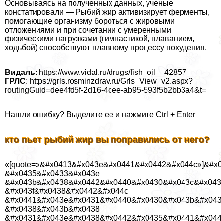
Основываясь на полученных данных, ученые
констатировали — Рыбий жир активизирует ферменты,
помогающие организму бороться с жировыми
отложениями и при сочетании с умеренными
физическими нагрузками (гимнастикой, плаванием,
ходьбой) способствуют плавному процессу похудения.
Видаль
: https://www.vidal.ru/drugs/fish_oil__42857
ГРЛС
: https://grls.rosminzdrav.ru/Grls_View_v2.aspx?
routingGuid=dee4fd5f-2d16-4cee-ab95-593f5b2bb3a4&t=
Нашли ошибку? Выделите ее и нажмите Ctrl + Enter
кто пьет рыбий жир вы поправились от него?
«[quote=»&#x0413&#x043e&#x0441&#x0442&#x044c»]&#x
&#x0435&#x0433&#x043e
&#x043b&#x0438&#x0442&#x0440&#x0430&#x043c&#x043
&#x043f&#x0438&#x0442&#x044c
&#x0441&#x043e&#x0431&#x0440&#x0430&#x043b&#x04
&#x0438&#x043b&#x0438
&#x0431&#x043e&#x0438&#x0442&#x0435&#x0441&#x044