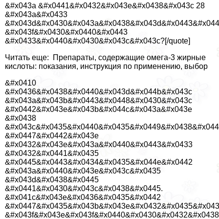
&#x043a &#x0441&#x0432&#x043e&#x0438&#x043c 28
&#x043a&#x0433
&#x043d&#x0430&#x043a&#x0438&#x043d&#x0443&#x044
&#x043f&#x0430&#x0440&#x0443
&#x0433&#x0440&#x0430&#x043c&#x043c?[/quote]
Читать еще: Препараты, содержащие омега-3 жирные
кислоты: показания, инструкция по применению, выбор
&#x0410
&#x0436&#x0438&#x0440&#x043d&#x044b&#x043c
&#x043a&#x043b&#x0443&#x0448&#x0430&#x043c
&#x0442&#x043e&#x043b&#x044c&#x043a&#x043e
&#x0438
&#x043c&#x0435&#x0440&#x0435&#x0449&#x0438&#x044
&#x0447&#x0442&#x043e
&#x0432&#x043e&#x043a&#x0440&#x0443&#x0433
&#x0432&#x0441&#x0435
&#x0445&#x0443&#x0434&#x0435&#x044e&#x0442
&#x043a&#x0440&#x043e&#x043c&#x0435
&#x043d&#x0438&#x0445
&#x0441&#x0430&#x043c&#x0438&#x0445.
&#x041c&#x043e&#x0436&#x0435&#x0442
&#x0447&#x0435&#x043b&#x043e&#x0432&#x0435&#x04
&#x043f&#x043e&#x043f&#x0440&#x0430&#x0432&#x0438