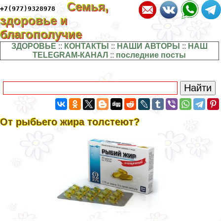
Семья,
+7(977)9328978
здоровье и
благополучие
ЗДОРОВЬЕ
::
КОНТАКТЫ
::
НАШИ АВТОРЫ
::
НАШ
TELEGRAM-КАНАЛ
::
последние посты
От рыбьего жира толстеют?