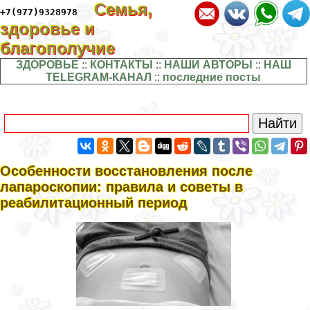
Семья,
+7(977)9328978
здоровье и
благополучие
ЗДОРОВЬЕ
::
КОНТАКТЫ
::
НАШИ АВТОРЫ
::
НАШ
TELEGRAM-КАНАЛ
::
последние посты
Особенности восстановления после
лапароскопии: правила и советы в
реабилитационный период