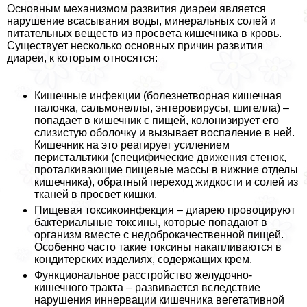
Основным механизмом развития диареи является
нарушение всасывания воды, минеральных солей и
питательных веществ из просвета кишечника в кровь.
Существует несколько основных причин развития
диареи, к которым относятся:
Кишечные инфекции (болезнетворная кишечная
палочка, сальмонеллы, энтеровирусы, шигелла) –
попадает в кишечник с пищей, колонизирует его
слизистую оболочку и вызывает воспаление в ней.
Кишечник на это реагирует усилением
перистальтики (специфические движения стенок,
проталкивающие пищевые массы в нижние отделы
кишечника), обратный переход жидкости и солей из
тканей в просвет кишки.
Пищевая токсикоинфекция – диарею провоцируют
бактериальные токсины, которые попадают в
организм вместе с недоброкачественной пищей.
Особенно часто такие токсины накапливаются в
кондитерских изделиях, содержащих крем.
Функциональное расстройство желудочно-
кишечного тpaкта – развивается вследствие
нарушения иннервации кишечника вегетативной