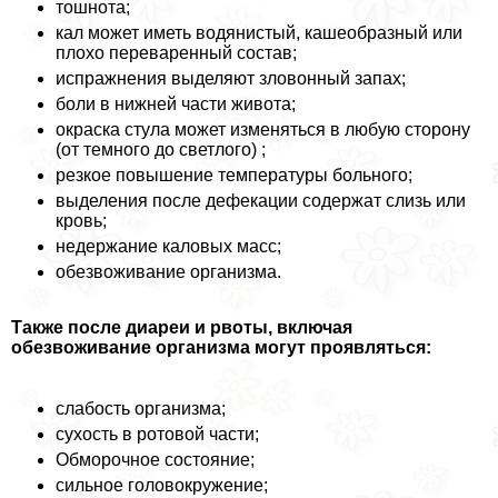
тошнота;
кал может иметь водянистый, кашеобразный или
плохо переваренный состав;
испpaжнeния выделяют зловонный запах;
боли в нижней части живота;
окраска стула может изменяться в любую сторону
(от темного до светлого) ;
резкое повышение температуры больного;
выделения после дефекации содержат слизь или
кровь;
недержание каловых масс;
обезвоживание организма.
Также после диареи и рвоты, включая
обезвоживание организма могут проявляться:
слабость организма;
сухость в ротовой части;
Обморочное состояние;
сильное головокружение;