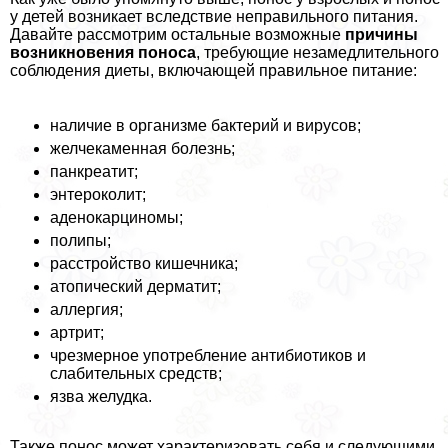
у детей возникает вследствие неправильного питания.
Давайте рассмотрим остальные возможные
причины
возникновения поноса
, требующие незамедлительного
соблюдения диеты, включающей правильное питание:
наличие в организме бактерий и вирусов;
желчекаменная болезнь;
панкреатит;
энтероколит;
аденокарциномы;
полипы;
расстройство кишечника;
атопический дерматит;
аллергия;
артрит;
чрезмерное употрeбление антибиотиков и
слабительных средств;
язва желудка.
Также понос может хаpaктеризовать себя и следующими