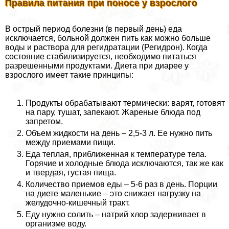
Правила питания при поносе у взрослого
В острый период болезни (в первый день) еда
исключается, больной должен пить как можно больше
воды и раствора для регидратации (Регидрон). Когда
состояние стабилизируется, необходимо питаться
разрешенными продуктами. Диета при диарее у
взрослого имеет такие принципы:
Продукты обpaбатывают термически: варят, готовят
на пару, тушат, запекают. Жареные блюда под
запретом.
Объем жидкости на день – 2,5-3 л. Ее нужно пить
между приемами пищи.
Еда теплая, приближенная к температуре тела.
Горячие и холодные блюда исключаются, так же как
и твердая, густая пища.
Количество приемов еды – 5-6 раз в день. Порции
на диете маленькие – это снижает нагрузку на
желудочно-кишечный тpaкт.
Еду нужно солить – натрий хлор задерживает в
организме воду.