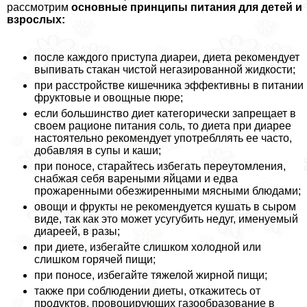
рассмотрим
основные принципы питания для детей и
взрослых:
после каждого приступа диареи, диета рекомендует
выпивать стакан чистой негазированной жидкости;
при расстройстве кишечника эффективны в питании
фруктовые и овощные пюре;
если большинство диет категорически запрещает в
своем рационе питания соль, то диета при диарее
настоятельно рекомендует употрeбллять ее часто,
добавляя в супы и каши;
при поносе, старайтесь избегать переутомления,
снабжая себя вареными яйцами и едва
прожаренными обезжиренными мясными блюдами;
овощи и фрукты не рекомендуется кушать в сыром
виде, так как это может усугубить недуг, именуемый
диареей, в разы;
при диете, избегайте слишком холодной или
слишком горячей пищи;
при поносе, избегайте тяжелой жирной пищи;
также при соблюдении диеты, откажитесь от
продуктов, провоцирующих газообразование в