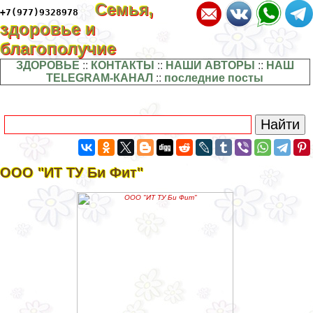
Семья,
+7(977)9328978
здоровье и
благополучие
ЗДОРОВЬЕ
::
КОНТАКТЫ
::
НАШИ АВТОРЫ
::
НАШ
TELEGRAM-КАНАЛ
::
последние посты
ООО "ИТ ТУ Би Фит"