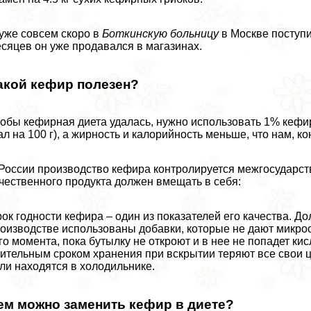
уже совсем скоро в
Боткинскую больницу
в Москве поступи
сяцев он уже продавался в магазинах.
акой кефир полезен?
обы кефирная диета удалась, нужно использовать 1% кефир (4
ал на 100 г), а жирность и калорийность меньше, что нам, кон
России производство кефира контролируется межгосударств
чественного продукта должен вмещать в себя:
ок годности кефира – один из показателей его качества. Дол
оизводстве использованы добавки, которые не дают микроо
го момента, пока бутылку не откроют и в нее не попадет к
ительным сроком хранения при вскрытии теряют все свои ц
ли находятся в холодильнике.
ем можно заменить кефир в диете?