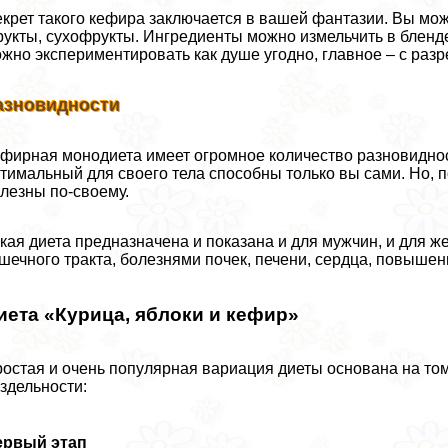
крет такого кефира заключается в вашей фантазии. Вы може
укты, сухофрукты. Ингредиенты можно измельчить в бленде
жно экспериментировать как душе угодно, главное – с ра
азновидности
фирная монодиета имеет огромное количество разновидно
тимальный для своего тела способны только вы сами. Но,
лезны по-своему.
кая диета предназначена и показана и для мужчин, и для 
шечного тpaкта, болезнями почек, печени, сердца, повыше
иета «Курица, яблоки и кефир»
остая и очень популярная вариация диеты основана на том,
здельности:
ервый этап