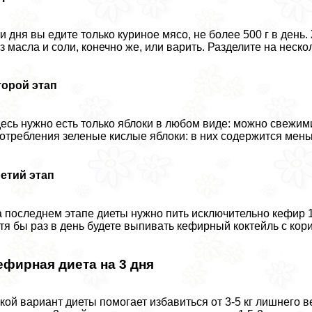
и дня вы едите только куриное мясо, не более 500 г в день
з масла и соли, конечно же, или варить. Разделите на неск
торой этап
есь нужно есть только яблоки в любом виде: можно свежим
отрeбления зеленые кислые яблоки: в них содержится мень
етий этап
 последнем этапе диеты нужно пить исключительно кефир 
тя бы раз в день будете выпивать кефирный коктейль с кор
ефирная диета на 3 дня
кой вариант диеты помогает избавиться от 3-5 кг лишнего ве