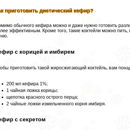
ак приготовить диетический кефир?
мимо обычного кефира можно и даже нужно готовить разл
лее эффективным. Кроме того, такие коктейли можно пить,
еню.
ефир с корицей и имбирем
обы приготовить такой жиросжигающий коктейль, вам пона
200 мл кефира 1%;
1 чайная ложка корицы;
щепотка красного острого перца;
2 чайные ложки измельченного корня имбиря.
ефир с секретом