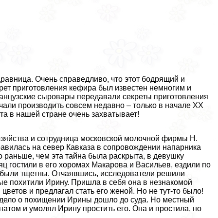
дравница. Очень справедливо, что этот бодрящий и
рет приготовления кефира был известен немногим и
 французские сыровары передавали секреты приготовления
чали производить совсем недавно – только в начале XX
та в нашей стране очень захватывает!
озяйства и сотрудница московской молочной фирмы Н.
равилась на север Кавказа в сопровождении напарника
о раньше, чем эта тайна была раскрыта, в дeвyшку
яц гостили в его хоромах Макарова и Васильев, ездили по
х были тщетны. Отчаявшись, исследователи решили
рые похитили Ирину. Пришла в себя она в незнакомой
цветов и предлагал стать его женой. Но не тут-то было!
 дело о похищении Ирины дошло до суда. Но местный
атом и умолял Ирину простить его. Она и простила, но