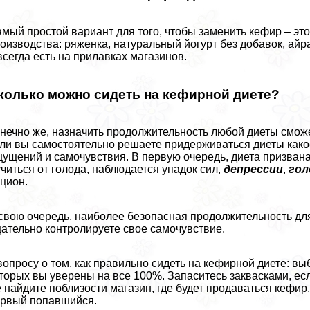
мый простой вариант для того, чтобы заменить кефир – эт
оизводства: ряженка, натуральный йогурт без добавок, айр
всегда есть на прилавках магазинов.
колько можно сидеть на кефирной диете?
нечно же, назначить продолжительность любой диеты сможе
ли вы самостоятельно решаете придерживаться диеты како
ущений и самочувствия. В первую очередь, диета призвана 
читься от голода, наблюдается упадок сил,
депрессии
,
гол
цион.
свою очередь, наиболее безопасная продолжительность для 
ательно контролируете свое самочувствие.
вопросу о том, как правильно сидеть на кефирной диете: в
торых вы уверены на все 100%. Запаситесь заквасками, ес
 найдите поблизости магазин, где будет продаваться кефир
рвый попавшийся.