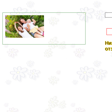
Ни
от