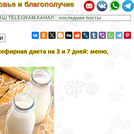
ровье и благополучие
АШ TELEGRAM-КАНАЛ
::
последние посты
ефирная диета на 3 и 7 дней: меню,