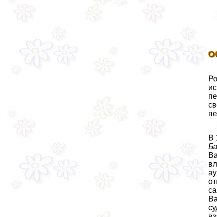
О
Ро
ис
пе
св
ве
В 
Ба
Ва
вл
ау
от
са
Ва
су
вз