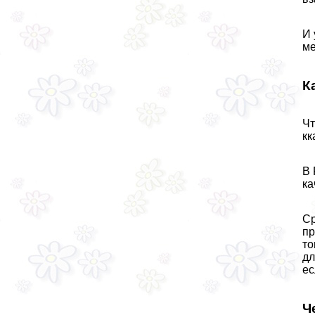
И 
ме
К
Чт
кк
В 
ка
Ср
пр
то
дл
ес
Ч