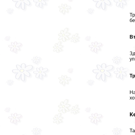
Тр
бе
В
Зд
уп
Тр
На
хо
К
Та