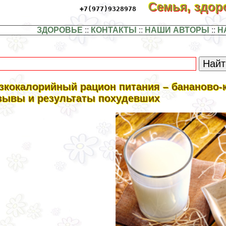
Семья, здо
+7(977)9328978
ЗДОРОВЬЕ
::
КОНТАКТЫ
::
НАШИ АВТОРЫ
::
Н
зкокалорийный рацион питания – бананово-к
зывы и результаты похудевших