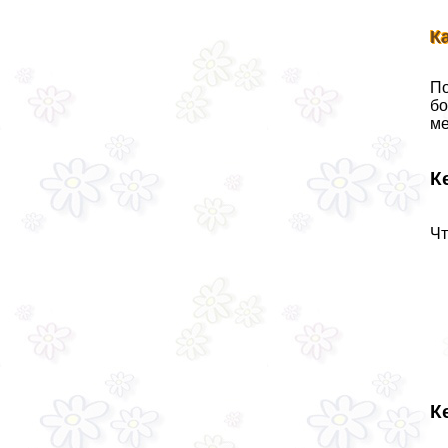
К
По
бо
м
К
Чт
К