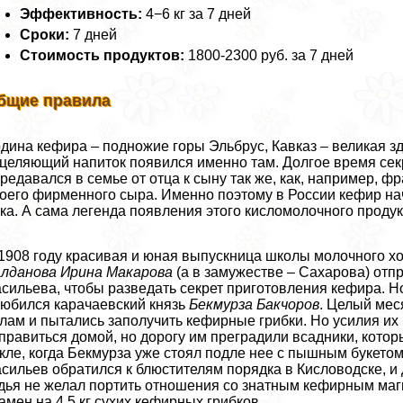
Эффективность:
4−6 кг за 7 дней
Сроки:
7 дней
Стоимость продуктов:
1800-2300 руб. за 7 дней
бщие правила
дина кефира – подножие горы Эльбрус, Кавказ – великая з
целяющий напиток появился именно там. Долгое время сек
редавался в семье от отца к сыну так же, как, например,
оего фирменного сыра. Именно поэтому в России кефир на
ка. А сама легенда появления этого кисломолочного продук
1908 году красивая и юная выпускница школы молочного х
лданова Ирина Макарова
(а в замужестве – Сахарова) отп
сильева, чтобы разведать секрет приготовления кефира. Н
юбился карачаевский князь
Бекмурза Бакчоров
. Целый мес
лам и пытались заполучить кефирные грибки. Но усилия и
правиться домой, но дорогу им преградили всадники, кото
кле, когда Бекмурза уже стоял подле нее с пышным букетом 
сильев обратился к блюстителям порядка в Кисловодске, и
дья не желал портить отношения со знатным кефирным магн
амен на 4.5 кг сухих кефирных грибков.