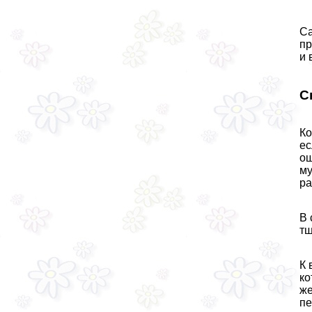
Са
пр
и 
С
Ко
ес
ощ
му
ра
В 
тщ
К 
ко
же
пе