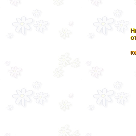
Н
о
К