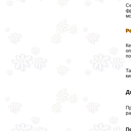
Се
фр
мо
Р
Ке
оп
по
Та
ки
Д
Пр
ра
П