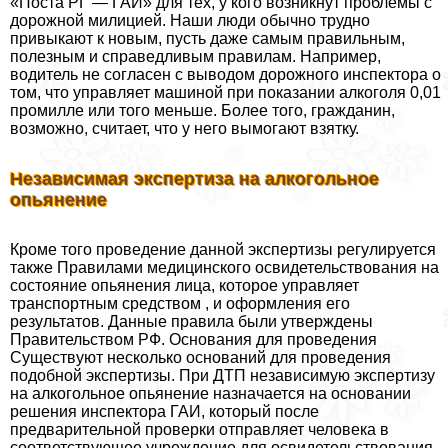
«Поста РГ — ГАИ» для тех, у кого возникнут проблемы с
дорожной милицией. Наши люди обычно трудно
привыкают к новым, пусть даже самым правильным,
полезным и справедливым правилам. Например,
водитель не согласен с выводом дорожного инспектора о
том, что управляет машиной при показании алкоголя 0,01
промилле или того меньше. Более того, гражданин,
возможно, считает, что у него вымогают взятку.
Независимая экспертиза на алкогольное
опьянение
Кроме того проведение данной экспертизы регулируется
также Правилами медицинского освидетельствования на
состояние опьянения лица, которое управляет
трaнcпортным средством , и оформления его
результатов. Данные правила были утверждены
Правительством РФ. Основания для проведения
Существуют несколько оснований для проведения
подобной экспертизы. При ДТП независимую экспертизу
на алкогольное опьянение назначается на основании
решения инспектора ГАИ, который после
предварительной проверки отправляет человека в
соответствующее учреждение для освидетельствования.