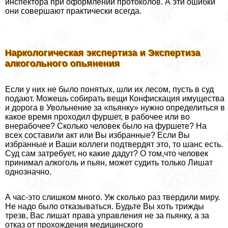
инспектора при оформлении протоколов. А эти ошибки
они совершают пpaктически всегда.
Наркологическая экспертиза и Экспертиза
алкогольного опьянения
Если у них не было понятых, шли их лесом, пусть в суд
подают. Можешь собирать вещи Конфискация имущества
и дорога в Увольнение за «пьянку» нужно определиться в
какое время проходил фуршет, в рабочее или во
внерабочее? Сколько человек было на фуршете? На
всех составили акт или Вы избранные? Если Вы
избранные и Ваши коллеги подтвердят это, то шанс есть.
Суд сам затребует, но какие дадут? О том,что человек
принимал алкоголь и пьян, может судить только Лишат
однозначно.
А час-это слишком много. Уж сколько раз твердили миру.
Не надо было отказываться. Будьте Вы хоть трижды
трезв, Вас лишат права управления не за пьянку, а за
отказ от прохождения медицинского