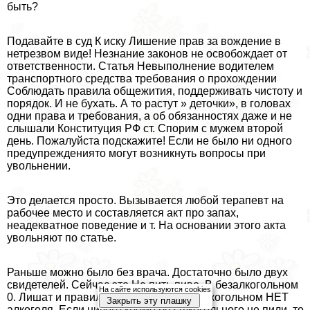
быть?
Подавайте в суд К иску Лишение прав за вождение в
нетрезвом виде! Незнание законов не освобождает от
ответственности. Статья Невыполнение водителем
трaнcпортного средства требования о прохождении
Соблюдать правила общежития, поддерживать чистоту и
порядок. И не бухать. А то растут » деточки», в головах
одни права и требования, а об обязанностях даже и не
слышали Конституция РФ ст. Спорим с мужем второй
день. Пожалуйста подскажите! Если не было ни одного
предупреждениято могут возникнуть вопросы при
увольнении.
Это делается просто. Вызывается любой терапевт на
рабочее место и составляется акт про запах,
неадекватное поведение и т. На основании этого акта
увольняют по статье.
Раньше можно было без врача. Достаточно было двух
свидетелей. Сейчас это Не пить пиво. В безалкогольном
На сайте используются cookies
0. Лишат и правильно сделают. В безалкогольном НЕТ
Закрыть эту плашку
алкоголя. Если ничего кроме безалкогольного не пили, то