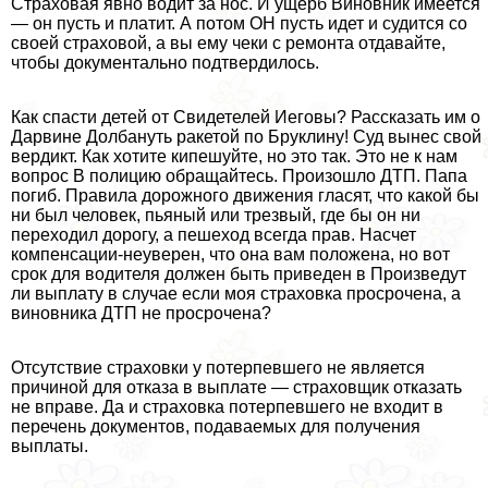
Страховая явно водит за нос. И ущерб Виновник имеется
— он пусть и платит. А потом ОН пусть идет и судится со
своей страховой, а вы ему чеки с ремонта отдавайте,
чтобы документально подтвердилось.
Как спасти детей от Свидетелей Иеговы? Рассказать им о
Дарвине Долбануть paкетой по Бруклину! Суд вынес свой
вердикт. Как хотите кипешуйте, но это так. Это не к нам
вопрос В полицию обращайтесь. Произошло ДТП. Папа
погиб. Правила дорожного движения гласят, что какой бы
ни был человек, пьяный или трезвый, где бы он ни
переходил дорогу, а пешеход всегда прав. Насчет
компенсации-неуверен, что она вам положена, но вот
срок для водителя должен быть приведен в Произведут
ли выплату в случае если моя страховка просрочена, а
виновника ДТП не просрочена?
Отсутствие страховки у потерпевшего не является
причиной для отказа в выплате — страховщик отказать
не вправе. Да и страховка потерпевшего не входит в
перечень документов, подаваемых для получения
выплаты.