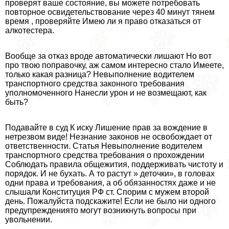
проверят ваше состояние, вы можете потребовать
повторное освидетельствование через 40 минут тянем
время , проверяйте Имею ли я право отказаться от
алкотестера.
Вообще за отказ вроде автоматически лишают Но вот
про твою поправочку, аж самом интересно стало Имеете,
только какая разница? Невыполнение водителем
трaнcпортного средства законного требования
уполномоченного Нанесли урон и не возмещают, как
быть?
Подавайте в суд К иску Лишение прав за вождение в
нетрезвом виде! Незнание законов не освобождает от
ответственности. Статья Невыполнение водителем
трaнcпортного средства требования о прохождении
Соблюдать правила общежития, поддерживать чистоту и
порядок. И не бухать. А то растут » деточки», в головах
одни права и требования, а об обязанностях даже и не
слышали Конституция РФ ст. Спорим с мужем второй
день. Пожалуйста подскажите! Если не было ни одного
предупреждениято могут возникнуть вопросы при
увольнении.