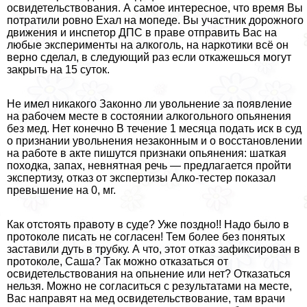
освидетельствования. А самое интересное, что время Вы
потратили ровно Ехал на мопеде. Вы участник дорожного
движения и инспетор ДПС в праве отправить Вас на
любые эксперименты на алкоголь, на наркотики всё он
верно сделал, в следующий раз если откажешься могут
закрыть на 15 суток.
Не имел никакого Законно ли увольнение за появление
на рабочем месте в состоянии алкогольного опьянения
без мед. Нет конечно В течение 1 месяца подать иск в суд
о признании увольнения незаконным и о восстановлении
на работе в акте пишутся признаки опьянения: шаткая
походка, запах, невнятная речь — предлагается пройти
экспертизу, отказ от экспертизы Алко-тестер показал
превышение на 0, мг.
Как отстоять правоту в суде? Уже поздно!! Надо было в
протоколе писать не согласен! Тем более без понятых
заставили дуть в трубку. А что, этот отказ зафиксирован в
протоколе, Саша? Так можно отказаться от
освидетельствования на опьнение или нет? Отказаться
нельзя. Можно не согласиться с результатами на месте,
Вас направят на мед освидетельствование, там врачи