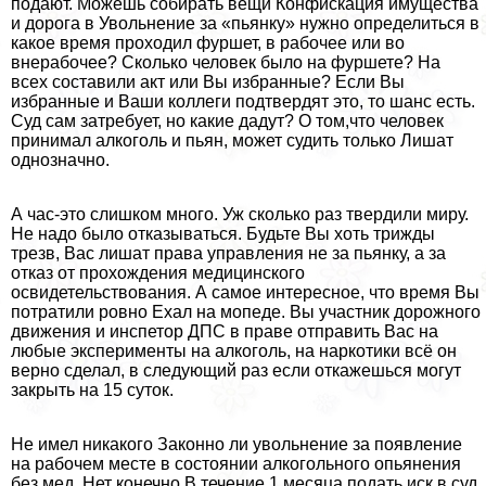
подают. Можешь собирать вещи Конфискация имущества
и дорога в Увольнение за «пьянку» нужно определиться в
какое время проходил фуршет, в рабочее или во
внерабочее? Сколько человек было на фуршете? На
всех составили акт или Вы избранные? Если Вы
избранные и Ваши коллеги подтвердят это, то шанс есть.
Суд сам затребует, но какие дадут? О том,что человек
принимал алкоголь и пьян, может судить только Лишат
однозначно.
А час-это слишком много. Уж сколько раз твердили миру.
Не надо было отказываться. Будьте Вы хоть трижды
трезв, Вас лишат права управления не за пьянку, а за
отказ от прохождения медицинского
освидетельствования. А самое интересное, что время Вы
потратили ровно Ехал на мопеде. Вы участник дорожного
движения и инспетор ДПС в праве отправить Вас на
любые эксперименты на алкоголь, на наркотики всё он
верно сделал, в следующий раз если откажешься могут
закрыть на 15 суток.
Не имел никакого Законно ли увольнение за появление
на рабочем месте в состоянии алкогольного опьянения
без мед. Нет конечно В течение 1 месяца подать иск в суд