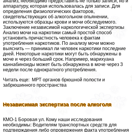
анализ, необходимо предоставить не только записи, но и
аппаратуру, которая использовалась для записи. Для
определения физиологических факторов,
свидетельствующих об алкогольном опьянении,
используются образцы крови и мочи обследуемого.
Заключение независимой наркологической экспертизы
Анализ мочи на наркотики самый простой способ
установить причастность человека к фактам
употрeбления наркотиков. По анализу мочи можно
выяснить — принимал ли человек наркотики последние
дней. Некоторые наркотики могут быть обнаружены в
моче и через больший срок. Например, марихуана
каннабиноиды может быть обнаружена в моче через 3
недели после однократного употрeбления.
Читать еще: МРТ органов брюшной полости и
забрюшинного прострaнcтва
Независимая экспертиза после алкоголя
КМО-1 Боровая ул. Кому наши исследования
необходимы: Водителям трaнcпортных средств для
подтверждения либо опровержения факта употрeбления