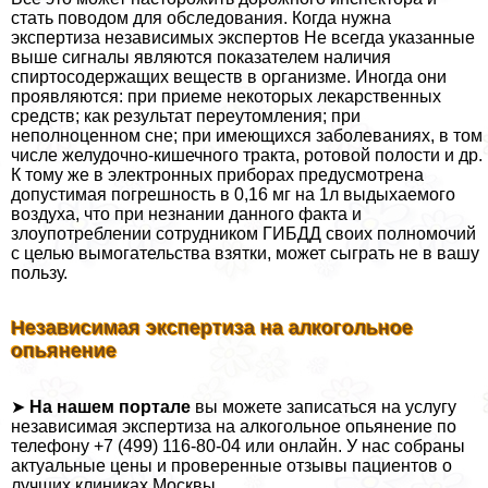
стать поводом для обследования. Когда нужна
экспертиза независимых экспертов Не всегда указанные
выше сигналы являются показателем наличия
спиртосодержащих веществ в организме. Иногда они
проявляются: при приеме некоторых лекарственных
средств; как результат переутомления; при
неполноценном сне; при имеющихся заболеваниях, в том
числе желудочно-кишечного тpaкта, ротовой полости и др.
К тому же в электронных приборах предусмотрена
допустимая погрешность в 0,16 мг на 1л выдыхаемого
воздуха, что при незнании данного факта и
злоупотрeблении сотрудником ГИБДД своих полномочий
с целью вымогательства взятки, может сыграть не в вашу
пользу.
Независимая экспертиза на алкогольное
опьянение
➤
На нашем портале
вы можете записаться на услугу
независимая экспертиза на алкогольное опьянение по
телефону +7 (499) 116-80-04 или онлайн. У нас собраны
актуальные цены и проверенные отзывы пациентов о
лучших клиниках Москвы.