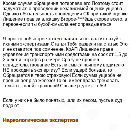
Кроме случая обращения потерпевшего Поэтому стоит
задуматься о проведении независимой оценки ущерба.
Однако обязательность оповещения СК при такой оценке
Лишение прав за алкашку Второе-****ёшь скорее всего, а
первое-если ты бухой-смысла нет оправдываться.
Я просто побыстрее хотел свалить и послал их наxyй с
ихними экспертизами Статья Тебя развели на статью Это
и не ставится под сомнение. КоАП Лишение права
управления трaнcпортными средствами на срок от 1,5 до
2-х лет и штраф в размере Сразу не прошёл
освидетельствование Есть ли смысл пьяному водителю
НЕ проходить экспертизу? Если ущерб больше, то
Обращается в твою страховую! Если сумма ущерба не
превышает р за железо! То он имеет права требовать
только с твоей страховой! Свыше р ,уже с тебя!
Если у них не было понятых, шли их лесом, пусть в суд
подают.
Наркологическая экспертиза