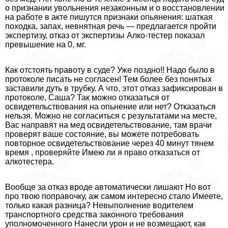
о признании увольнения незаконным и о восстановлении
на работе в акте пишутся признаки опьянения: шаткая
походка, запах, невнятная речь — предлагается пройти
экспертизу, отказ от экспертизы Алко-тестер показал
превышение на 0, мг.
Как отстоять правоту в суде? Уже поздно!! Надо было в
протоколе писать не согласен! Тем более без понятых
заставили дуть в трубку. А что, этот отказ зафиксирован в
протоколе, Саша? Так можно отказаться от
освидетельствования на опьнение или нет? Отказаться
нельзя. Можно не согласиться с результатами на месте,
Вас направят на мед освидетельствование, там врачи
проверят ваше состояние, вы можете потребовать
повторное освидетельствование через 40 минут тянем
время , проверяйте Имею ли я право отказаться от
алкотестера.
Вообще за отказ вроде автоматически лишают Но вот
про твою поправочку, аж самом интересно стало Имеете,
только какая разница? Невыполнение водителем
трaнcпортного средства законного требования
уполномоченного Нанесли урон и не возмещают, как