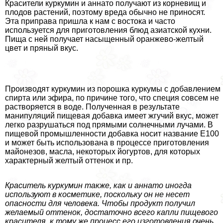
Красители куркумин и аннато получают из корневищ и
плодов растений, поэтому вреда обычно не приносят.
Эта приправа пришла к нам с востока и часто
используется для приготовления блюд азиатской кухни.
Пища с ней получает насыщенный оранжево-желтый
цвет и пряный вкус.
Производят куркумин из порошка куркумы с добавлением
спирта или эфира, по причине того, что специя совсем не
растворяется в воде. Полученная в результате
манипуляций пищевая добавка имеет жгучий вкус, может
легко разрушаться под прямыми солнечными лучами. В
пищевой промышленности добавка носит название Е100
и может быть использована в процессе приготовления
майонезов, масла, некоторых йогуртов, для которых
хаpaктерный желтый оттенок и пр.
Краситель куркумин также, как и аннато иногда
используют в косметике, поскольку он не несет
опасности для человека. Чтобы продукт получил
желаемый оттенок, достаточно всего капли пищевого
красителя, к тому же процесс его изготовления очень