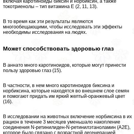
включая каротиноиды биксин и норбиксин, а также
токотриенолы – тип витамина E (2, 11, 13).
В то время как эти результаты являются
многообещающими, чтобы исследовать эти эффекты
необходимы исследования на людях.
Может способствовать здоровью глаз
В аннато много каротиноидов, которые могут принести
пользу здоровью глаз (15).
В частности, в нем много каротиноидов биксина и
норбиксина, которые находятся во внешнем слое семян
и помогают придать им яркий желтый-оранжевый цвет
(16).
В исследовании на животных включение норбиксина в их
рацион в течение 3 месяцев уменьшало накопление
соединения N-ретинилиден-N-ретинилэтаноламин (A2E),
которое было связано с возрастной дегенерацией