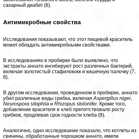
сахарный диабет (6).
Антимикробные свойства
Исследования показывают, что этот пищевой краситель
может обладать антимикробными свойствами.
В исследованиях в пробирке было выявлено, что
экстpaкты аннато ингибируют рост различных бактерий,
включая золотистый стафилококк и кишечную палочку (7,
8).
В другом исследовании, проведенном в пробирке, аннато
убил различные виды грибка, включая
Aspergillus niger
,
Neurospora sitophila
и
Rhizopus stolonifer
. Кроме того,
добавление красителя в хлеб препятствовало росту
грибков, продлевая срок годности хлеба (9).
Аналогично, одно исследование показало, что котлеты из
свинины, обработанные порошком аннато, имели