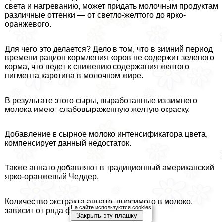
света и нагреванию, может придать молочным продуктам
различные оттенки — от светло-желтого до ярко-
оранжевого.
Для чего это делается? Дело в том, что в зимний период
времени рацион кормления коров не содержит зеленого
корма, что ведет к снижению содержания желтого
пигмента каротина в молочном жире.
В результате этого сыры, выработанные из зимнего
молока имеют слабовыраженную желтую окраску.
Добавление в сырное молоко интенсификатора цвета,
компенсирует данный недостаток.
Также аннато добавляют в традиционный американский
ярко-оранжевый Чеддер.
Количество экстpaкта аннато, вносимого в молоко,
На сайте используются cookies
зависит от ряда факторов. В их числе:
Закрыть эту плашку