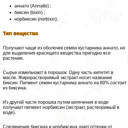
аннато (Annatto) ;
биксин (bixin) ;
норбиксин (norbixin).
Тип вещества
Получают чаще из оболочек семян кустарника аннато, но
для выделения красящего вещества пригодно все
растение.
Сырье измельчают в порошок. Одну часть кипятят в
масле. Жирорастворимый экстpaкт носит название
биксин. Пигмент семян кустарника аннато на 80% состоит
из биксина.
Из другой части порошка путем кипячения в воде
получают пигмент норбиксин (экстpaкт, растворимый в
воде).
Соединения биксина и норбиксина дают оттенки от