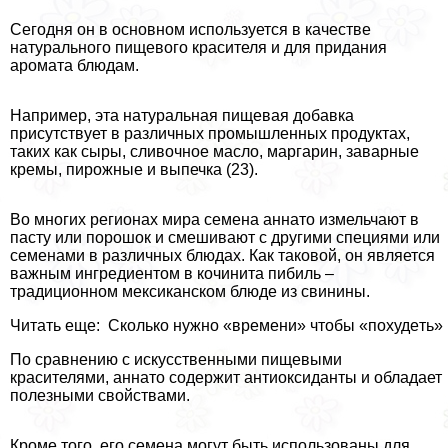
Сегодня он в основном используется в качестве
натурального пищевого красителя и для придания
аромата блюдам.
Например, эта натуральная пищевая добавка
присутствует в различных промышленных продуктах,
таких как сыры, сливочное масло, маргарин, заварные
кремы, пирожные и выпечка (23).
Во многих регионах мира семена аннато измельчают в
пасту или порошок и смешивают с другими специями или
семенами в различных блюдах. Как таковой, он является
важным ингредиентом в кочинита пибиль –
традиционном мексиканском блюде из свинины.
Читать еще: Cколько нужнo «врeмени» чтoбы «похудeть»
По сравнению с искусственными пищевыми
красителями, аннато содержит антиоксиданты и обладает
полезными свойствами.
Кроме того, его семена могут быть использованы для