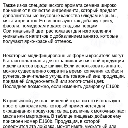
Также из-за специфического аромата семена широко
применяют в качестве ингредиента, который придает
дополнительные вкусовые качества блюдам из рыбы,
мяса и креветок. Его используют как добавку к рису,
фасоли, помидорам и даже сладким перцам.
Оригинальный цвет располагает для изготовления
уникальных напитков с добавлением аннато, которые
получают ярко-красный оттенок.
Некоторые модифицированные формы красителя могут
быть использованы для окрашивания мясной продукции
и деликатесов вроде шинки. Если использовать аннато,
можно существенно сократить время копчения колбас и
рулетов, значительно улучшить товарный вид продукции,
придав ей бледно-желтый или золотистый цвет.
Последнее возможно, если изменить дозировку Е160b.
В привычной для нас пищевой отрасли его используют
просто как краситель, который применяется для
окрашивания продуктов: сыра, различных молочных паст,
масла или маргарина. В таблице пищевых добавок ему
присвоен номер Е160b. Продукция, в которой
содержится эта добавка, может иметь мускатный или