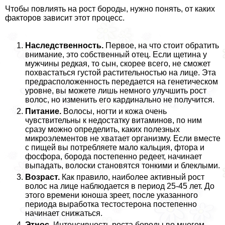
Чтобы повлиять на рост бороды, нужно понять, от каких
факторов зависит этот процесс.
Наследственность.
Первое, на что стоит обратить
внимание, это собственный отец. Если щетина у
мужчины редкая, то сын, скорее всего, не сможет
похвастаться густой растительностью на лице. Эта
предрасположенность передается на генетическом
уровне, вы можете лишь немного улучшить рост
волос, но изменить его кардинально не получится.
Питание.
Волосы, ногти и кожа очень
чувствительны к недостатку витаминов, по ним
сразу можно определить, каких полезных
микроэлементов не хватает организму. Если вместе
с пищей вы потрeбляете мало кальция, фтора и
фосфора, борода постепенно редеет, начинает
выпадать, волоски становятся тонкими и блеклыми.
Возраст.
Как правило, наиболее активный рост
волос на лице наблюдается в период 25-45 лет. До
этого времени юноша зреет, после указанного
периода выработка тестостерона постепенно
начинает снижаться.
Этнос.
Интенсивность роста бороды во многом