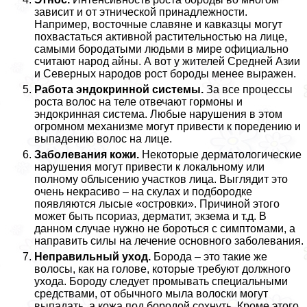
зависит и от этнической принадлежности.
Например, восточные славяне и кавказцы могут
похвастаться активной растительностью на лице,
самыми бородатыми людьми в мире официально
считают народ айны. А вот у жителей Средней Азии
и Северных народов рост бороды менее выражен.
Работа эндокринной системы.
За все процессы
роста волос на теле отвечают гормоны и
эндокринная система. Любые нарушения в этом
огромном механизме могут привести к поредению и
выпадению волос на лице.
Заболевания кожи.
Некоторые дерматологические
нарушения могут привести к локальному или
полному облысению участков лица. Выглядит это
очень некрасиво – на скулах и подбородке
появляются лысые «островки». Причиной этого
может быть псориаз, дерматит, экзема и т.д. В
данном случае нужно не бороться с симптомами, а
направить силы на лечение основного заболевания.
Неправильный уход.
Борода – это такие же
волосы, как на голове, которые требуют должного
ухода. Бороду следует промывать специальными
средствами, от обычного мыла волоски могут
выпадать, а кожа под бородой сохнуть. Кроме этого,