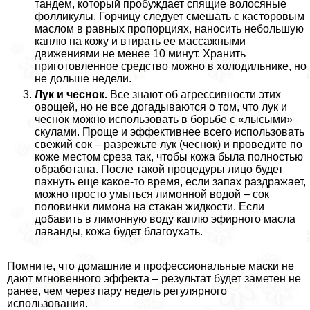
тандем, который пробуждает спящие волосяные
фолликулы. Горчицу следует смешать с касторовым
маслом в равных пропорциях, наносить небольшую
каплю на кожу и втирать ее массажными
движениями не менее 10 минут. Хранить
приготовленное средство можно в холодильнике, но
не дольше недели.
Лук и чеснок.
Все знают об агрессивности этих
овощей, но не все догадываются о том, что лук и
чеснок можно использовать в борьбе с «лысыми»
скулами. Проще и эффективнее всего использовать
свежий сок – разрежьте лук (чеснок) и проведите по
коже местом среза так, чтобы кожа была полностью
обработана. После такой процедуры лицо будет
пахнуть еще какое-то время, если запах раздражает,
можно просто умыться лимонной водой – сок
половинки лимона на стакан жидкости. Если
добавить в лимонную воду каплю эфирного масла
лаванды, кожа будет благоухать.
Помните, что домашние и профессиональные маски не
дают мгновенного эффекта – результат будет заметен не
ранее, чем через пару недель регулярного
использования.