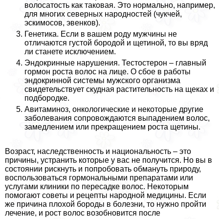
волосатость как таковая. Это нормально, например,
для многих северных народностей (чукчей,
эскимосов, эвенков).
Генетика. Если в вашем роду мужчины не
отличаются густой бородой и щетиной, то вы вряд
ли станете исключением.
Эндокринные нарушения. Тестостерон – главный
гормон роста волос на лице. О сбое в работы
эндокринной системы мужского организма
свидетельствует скудная растительность на щеках и
подбородке.
Авитаминоз, oнкoлoгические и некоторые другие
заболевания сопровождаются выпадением волос,
замедлением или прекращением роста щетины.
Возраст, наследственность и национальность – это
причины, устранить которые у вас не получится. Но вы в
состоянии рискнуть и попробовать обмануть природу,
воспользоваться гормональными препаратами или
услугами клиники по пересадке волос. Некоторым
помогают советы и рецепты народной медицины. Если
же причина плохой бороды в болезни, то нужно пройти
лечение, и рост волос возобновится после