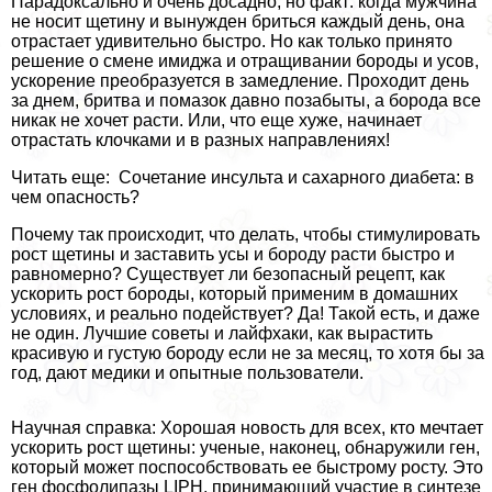
Парадоксально и очень досадно, но факт: когда мужчина
не носит щетину и вынужден бриться каждый день, она
отрастает удивительно быстро. Но как только принято
решение о смене имиджа и отращивании бороды и усов,
ускорение преобразуется в замедление. Проходит день
за днем, бритва и помaзoк давно позабыты, а борода все
никак не хочет расти. Или, что еще хуже, начинает
отрастать клочками и в разных направлениях!
Читать еще: Сочетание инсульта и сахарного диабета: в
чем опасность?
Почему так происходит, что делать, чтобы стимулировать
рост щетины и заставить усы и бороду расти быстро и
равномерно? Существует ли безопасный рецепт, как
ускорить рост бороды, который применим в домашних
условиях, и реально подействует? Да! Такой есть, и даже
не один. Лучшие советы и лайфхаки, как вырастить
красивую и густую бороду если не за месяц, то хотя бы за
год, дают медики и опытные пользователи.
Научная справка: Хорошая новость для всех, кто мечтает
ускорить рост щетины: ученые, наконец, обнаружили ген,
который может поспособствовать ее быстрому росту. Это
ген фосфолипазы LIPH, принимающий участие в синтезе