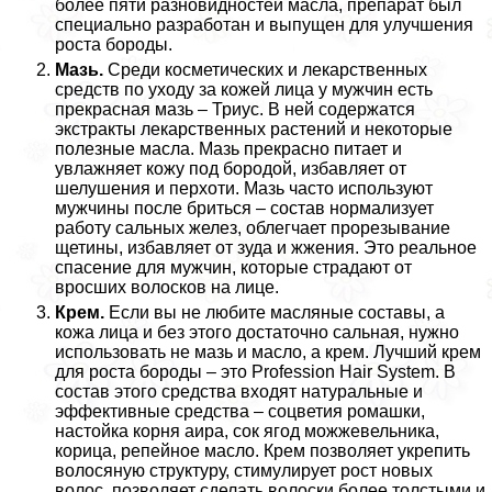
более пяти разновидностей масла, препарат был
специально разработан и выпущен для улучшения
роста бороды.
Мазь.
Среди косметических и лекарственных
средств по уходу за кожей лица у мужчин есть
прекрасная мазь – Триус. В ней содержатся
экстpaкты лекарственных растений и некоторые
полезные масла. Мазь прекрасно питает и
увлажняет кожу под бородой, избавляет от
шелушения и перхоти. Мазь часто используют
мужчины после бриться – состав нормализует
работу сальных желез, облегчает прорезывание
щетины, избавляет от зуда и жжения. Это реальное
спасение для мужчин, которые страдают от
вросших волосков на лице.
Крем.
Если вы не любите масляные составы, а
кожа лица и без этого достаточно сальная, нужно
использовать не мазь и масло, а крем. Лучший крем
для роста бороды – это Profession Hair System. В
состав этого средства входят натуральные и
эффективные средства – соцветия ромашки,
настойка корня аира, сок ягод можжевельника,
корица, репейное масло. Крем позволяет укрепить
волосяную структуру, стимулирует рост новых
волос, позволяет сделать волоски более толстыми и