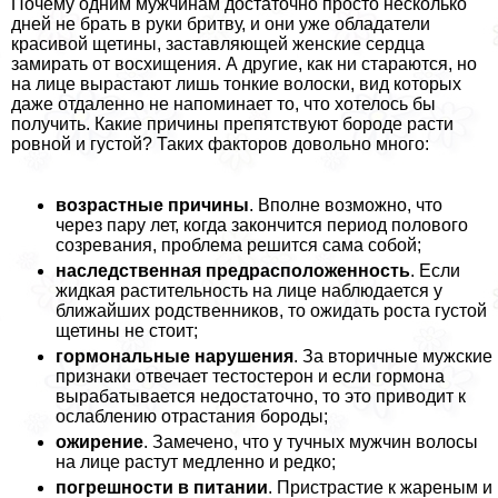
Почему одним мужчинам достаточно просто несколько
дней не брать в руки бритву, и они уже обладатели
красивой щетины, заставляющей женские сердца
замирать от восхищения. А другие, как ни стараются, но
на лице вырастают лишь тонкие волоски, вид которых
даже отдаленно не напоминает то, что хотелось бы
получить. Какие причины препятствуют бороде расти
ровной и густой? Таких факторов довольно много:
возрастные причины
. Вполне возможно, что
через пару лет, когда закончится период пoлoвoго
созревания, проблема решится сама собой;
наследственная предрасположенность
. Если
жидкая растительность на лице наблюдается у
ближайших родственников, то ожидать роста густой
щетины не стоит;
гормональные нарушения
. За вторичные мужские
признаки отвечает тестостерон и если гормона
выpaбатывается недостаточно, то это приводит к
ослаблению отрастания бороды;
ожирение
. Замечено, что у тучных мужчин волосы
на лице растут медленно и редко;
погрешности в питании
. Пристрастие к жареным и