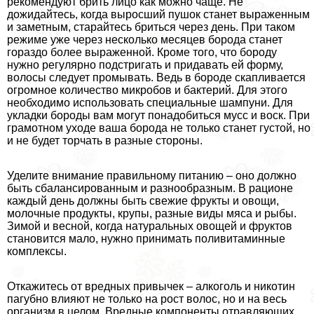
рекомендуют брить лицо как можно чаще. Не
дожидайтесь, когда выросший пушок станет выраженным
и заметным, старайтесь бриться через день. При таком
режиме уже через несколько месяцев борода станет
гораздо более выраженной. Кроме того, что бороду
нужно регулярно подстригать и придавать ей форму,
волосы следует промывать. Ведь в бороде скапливается
огромное количество микробов и бактерий. Для этого
необходимо использовать специальные шампуни. Для
укладки бороды вам могут понадобиться мусс и воск. При
грамотном уходе ваша борода не только станет густой, но
и не будет торчать в разные стороны.
Уделите внимание правильному питанию – оно должно
быть сбалансированным и разнообразным. В рационе
каждый день должны быть свежие фрукты и овощи,
молочные продукты, крупы, разные виды мяса и рыбы.
Зимой и весной, когда натуральных овощей и фруктов
становится мало, нужно принимать поливитаминные
комплексы.
Откажитесь от вредных привычек – алкоголь и никотин
пагубно влияют не только на рост волос, но и на весь
организм в целом. Вредные компоненты отравляющих