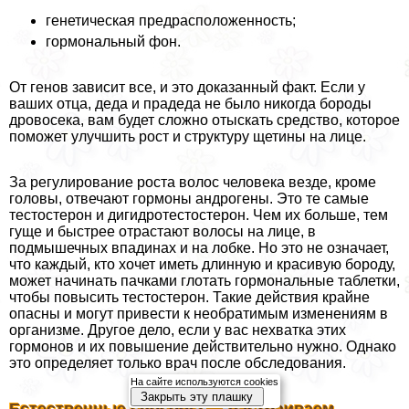
генетическая предрасположенность;
гормональный фон.
От генов зависит все, и это доказанный факт. Если у
ваших отца, деда и прадеда не было никогда бороды
дровосека, вам будет сложно отыскать средство, которое
поможет улучшить рост и структуру щетины на лице.
За регулирование роста волос человека везде, кроме
головы, отвечают гормоны андрогены. Это те самые
тестостерон и дигидротестостерон. Чем их больше, тем
гуще и быстрее отрастают волосы на лице, в
подмышечных впадинах и на лобке. Но это не означает,
что каждый, кто хочет иметь длинную и красивую бороду,
может начинать пачками глотать гормональные таблетки,
чтобы повысить тестостерон. Такие действия крайне
опасны и могут привести к необратимым изменениям в
организме. Другое дело, если у вас нехватка этих
гормонов и их повышение действительно нужно. Однако
это определяет только врач после обследования.
На сайте используются cookies
Закрыть эту плашку