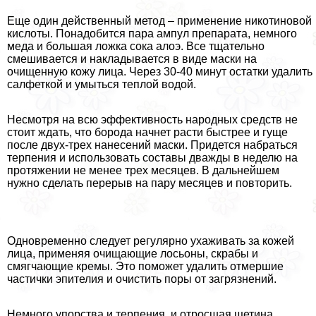
Еще один действенный метод – применение никотиновой
кислоты. Понадобится пара ампул препарата, немного
меда и большая ложка сока алоэ. Все тщательно
смешивается и накладывается в виде маски на
очищенную кожу лица. Через 30-40 минут остатки удалить
салфеткой и умыться теплой водой.
Несмотря на всю эффективность народных средств не
стоит ждать, что борода начнет расти быстрее и гуще
после двух-трех нанесений маски. Придется набраться
терпения и использовать составы дважды в неделю на
протяжении не менее трех месяцев. В дальнейшем
нужно сделать перерыв на пару месяцев и повторить.
Одновременно следует регулярно ухаживать за кожей
лица, применяя очищающие лосьоны, скpaбы и
смягчающие кремы. Это поможет удалить отмершие
частички эпителия и очистить поры от загрязнений.
Немного упорства и терпения, и отросшая щетина