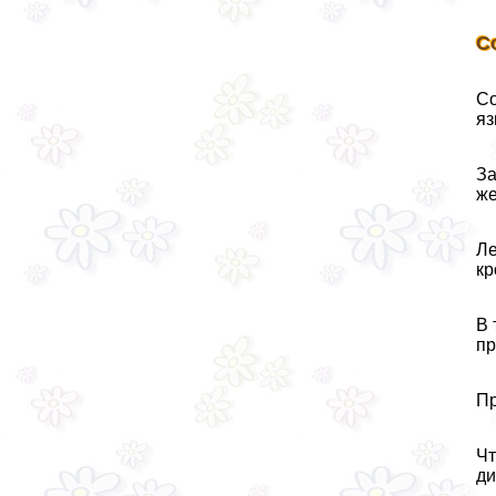
С
Со
яз
За
же
Ле
кр
В 
пр
Пр
Чт
ди