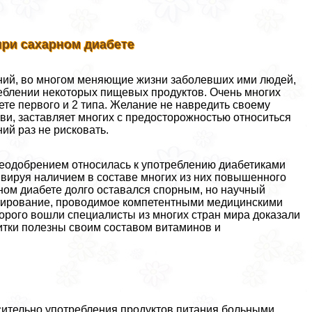
при сахарном диабете
аний, во многом меняющие жизни заболевших ими людей,
рeблении некоторых пищевых продуктов. Очень многих
ете первого и 2 типа. Желание не навредить своему
ови, заставляет многих с предосторожностью относиться
ий раз не рисковать.
еодобрением относилась к употрeблению диабетиками
ивируя наличием в составе многих из них повышенного
ном диабете долго оставался спopным, но научный
тирование, проводимое компетентными медицинскими
орого вошли специалисты из многих стран мира доказали
итки полезны своим составом витаминов и
сительно употрeбления продуктов питания больными.