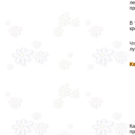
ле
пр
В 
кр
Чт
лу
К
Ка
пр