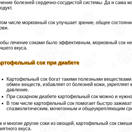
чение болезней сердечно-сосудистой системы. Да и сама м
одукт.
том числе морковный сок улучшает зрение, общее состояни
ови.
обы лечение соками было эффективным, морковный сок нер
чшего вкуса.
артофельный сок при диабете
Картофельный сок богат такими полезными веществами, к
обмен веществ, избавляет от болезней кожи, укрепляет
давление.
При сахарном диабете картофельный сок можно и нужно пи
В том числе картофельный сок помогает быстро заживат
спазмолитическим, мочегонным и общеукрепляющим ср
к и многие другие соки из овощей, картофельный сок сме
иятного вкуса.