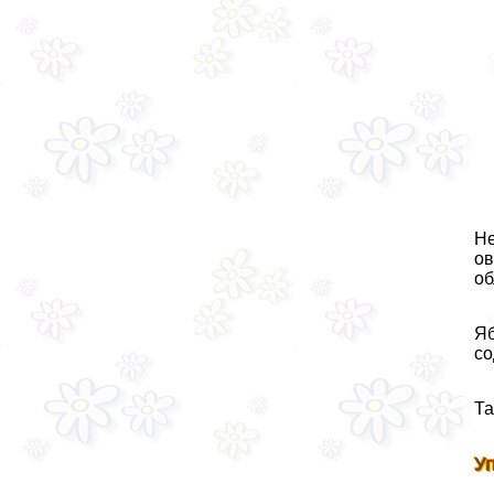
Не
ов
об
Яб
со
Та
У