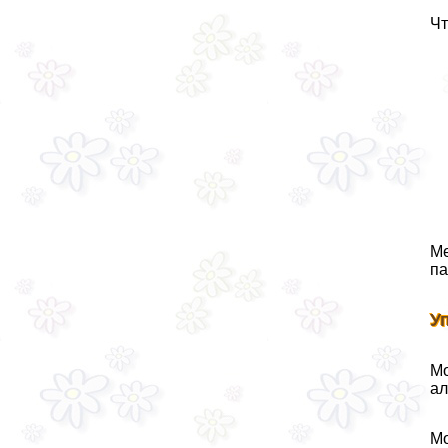
Чт
Ме
па
У
Мо
ал
Мо