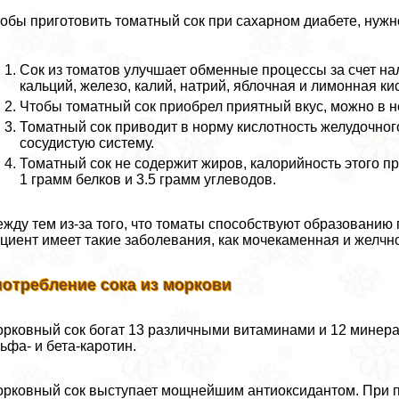
обы приготовить томатный сок при сахарном диабете, нужн
Сок из томатов улучшает обменные процессы за счет на
кальций, железо, калий, натрий, яблочная и лимонная ки
Чтобы томатный сок приобрел приятный вкус, можно в н
Томатный сок приводит в норму кислотность желудочного
сосудистую систему.
Томатный сок не содержит жиров, калорийность этого пр
1 грамм белков и 3.5 грамм углеводов.
жду тем из-за того, что томаты способствуют образованию 
циент имеет такие заболевания, как мочекаменная и желчн
потрeбление сока из моркови
рковный сок богат 13 различными витаминами и 12 минера
ьфа- и бета-каротин.
рковный сок выступает мощнейшим антиоксидантом. При 