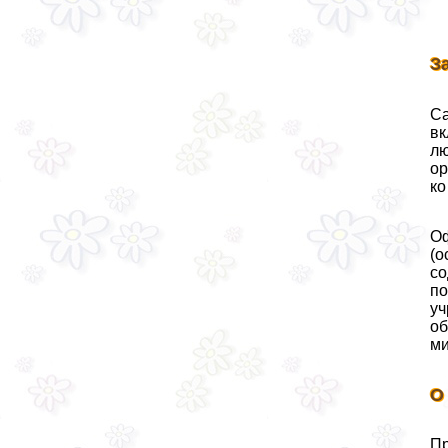
З
Са
вк
лю
ор
ко
Оф
(о
со
по
уч
об
ми
О
Пр