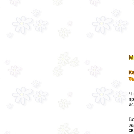
М
К
т
Чт
пр
ис
Во
зд
св