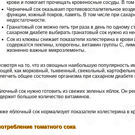
крови и помогает прочищать кровеносные сосуды. В том 
Черничный сок оказывает противовоспалительное возде
функции, кожный покров, память. В том числе при саха
недостаточности.
Гранатовый сок можно пить три раза в день по одному с
сахарном диабете выбирать гранатовый сок нужно из не
Сок из клюквы снижает показатели холестерина в крови
содержатся пектины, хлорогены, витамин группы С, лимо
жизненно важные микроэлементы.
смотря на то, что из овощных наибольшую популярность име
ощей, как морковный, тыквенный, свекольный, картофельный
легчить общее состояние организма при сахарном диабете 
лочный сок нужно готовить из свежих зеленых яблок. Он ре
держит большое количество витаминов.
кже яблочный сок нормализует показатели холестерина в к
потрeбление томатного сока