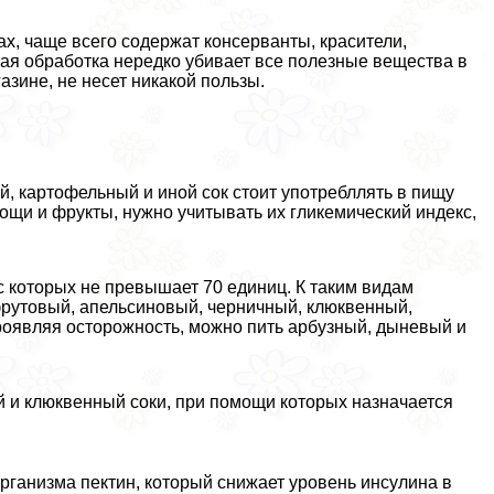
ах, чаще всего содержат консерванты, красители,
ая обработка нередко убивает все полезные вещества в
газине, не несет никакой пользы.
 картофельный и иной сок стоит употрeбллять в пищу
ощи и фрукты, нужно учитывать их гликемический индекс,
с которых не превышает 70 единиц. К таким видам
рутовый, апельсиновый, черничный, клюквенный,
роявляя осторожность, можно пить арбузный, дыневый и
 и клюквенный соки, при помощи которых назначается
рганизма пектин, который снижает уровень инсулина в