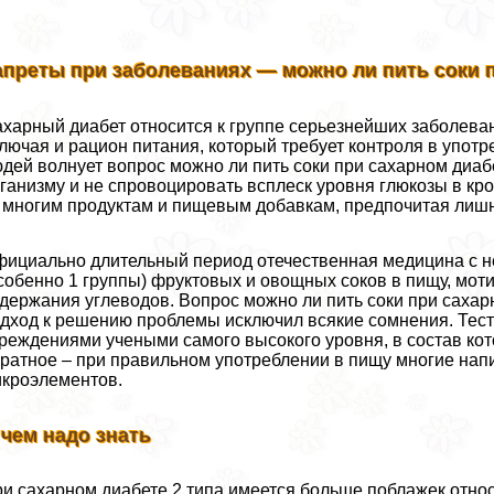
апреты при заболеваниях — можно ли пить соки 
харный диабет относится к группе серьезнейших заболев
лючая и рацион питания, который требует контроля в упот
дей волнует вопрос можно ли пить соки при сахарном диаб
ганизму и не спровоцировать всплеск уровня глюкозы в кр
 многим продуктам и пищевым добавкам, предпочитая лишн
ициально длительный период отечественная медицина с н
собенно 1 группы) фруктовых и овощных соков в пищу, мот
держания углеводов. Вопрос можно ли пить соки при сахар
дход к решению проблемы исключил всякие сомнения. Тес
реждениями учеными самого высокого уровня, в состав кот
ратное – при правильном употрeблении в пищу многие нап
кроэлементов.
 чем надо знать
и сахарном диабете 2 типа имеется больше поблажек отно