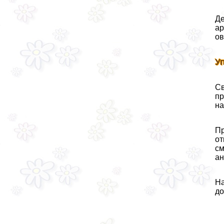
Де
ар
ов
У
Св
пр
на
Пр
от
см
ан
На
до